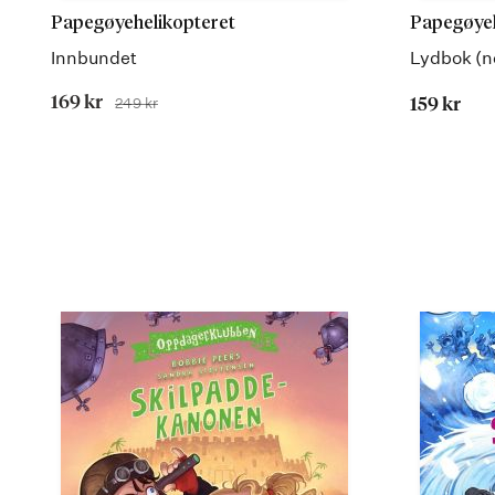
Papegøyehelikopteret
Papegøyeh
Innbundet
Lydbok (n
Tilbudspris
169 kr
249 kr
159 kr
Før