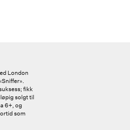
 ved London
«Sniffer».
suksess; fikk
pig solgt til
a 6+, og
fortid som