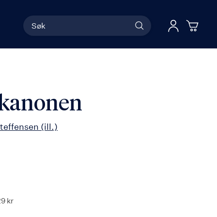
Søk
Han
Logg 
ekanonen
teffensen
(ill.)
29 kr