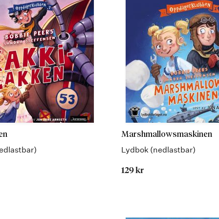
en
Marshmallowsmaskinen
edlastbar)
Lydbok (nedlastbar)
129 kr