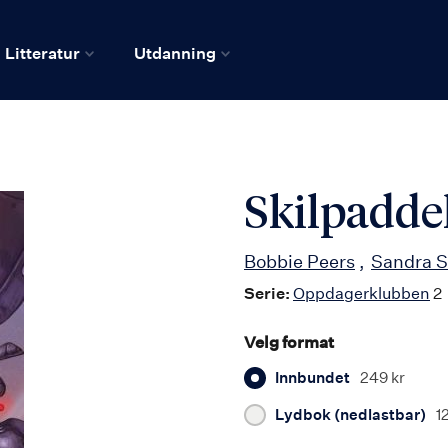
Litteratur
Utdanning
Skilpadd
Bobbie Peers
Sandra S
Serie:
Oppdagerklubben
2
Velg format
Innbundet
249 kr
Lydbok (nedlastbar)
1