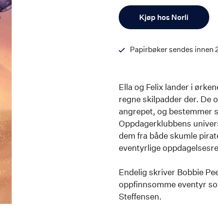
Antall
Kjøp hos Norli
Papirbøker sendes innen 
Ella og Felix lander i ørke
regne skilpadder der. De 
angrepet, og bestemmer seg
Oppdagerklubbens univers 
dem fra både skumle pirate
eventyrlige oppdagelsesre
Endelig skriver Bobbie Pe
oppfinnsomme eventyr som e
Steffensen.