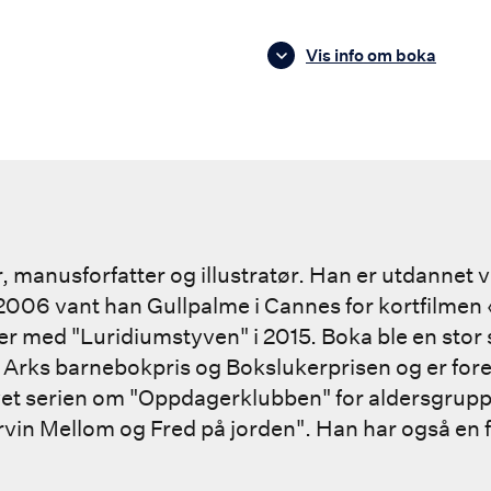
Vis info om boka
r, manusforfatter og illustratør. Han er utdannet
 2006 vant han Gullpalme i Cannes for kortfilmen 
er med "Luridiumstyven" i 2015. Boka ble en stor 
Arks barnebokpris og Bokslukerprisen og er forelø
vet serien om "Oppdagerklubben" for aldersgrupp
vin Mellom og Fred på jorden". Han har også en 