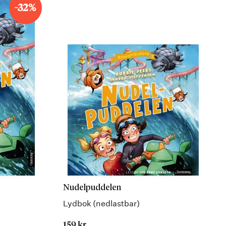
-32%
Nudelpuddelen
Lydbok (nedlastbar)
159 kr