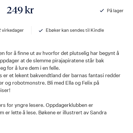
249 kr
På lager
ISBN
97882032652
2 virkedager
Ebøker kan sendes til Kindle
nen for å finne ut av hvorfor det plutselig har begynt å
oppdager at de slemme pirajapiratene står bak
 for å lure dem i en felle.
er et lekent bakvendtland der barnas fantasi redder
r og robotmonstre. Bli med Ella og Felix på
iser!
ers for yngre lesere. Oppdagerklubben er
r lette å lese. Bøkene er illustrert av Sandra