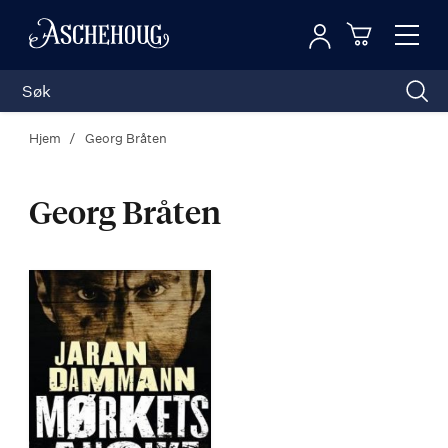
Logg inn
Toggl
n
Handleku
Nav
Hjem
Georg Bråten
Georg Bråten