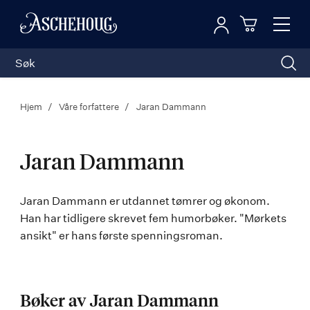
Logg inn
Toggl
n
Handleku
Nav
Hjem
Våre forfattere
Jaran Dammann
Jaran Dammann
Jaran
Jaran Dammann er utdannet tømrer og økonom.
Han har tidligere skrevet fem humorbøker. "Mørkets
Dammann
ansikt" er hans første spenningsroman.
Bøker av Jaran Dammann