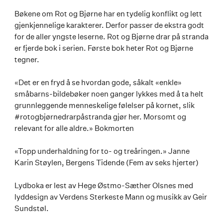
Bøkene om Rot og Bjørne har en tydelig konflikt og lett
gjenkjennelige karakterer. Derfor passer de ekstra godt
for de aller yngste leserne. Rot og Bjørne drar på stranda
er fjerde bok i serien. Første bok heter Rot og Bjørne
tegner.
«Det er en fryd å se hvordan gode, såkalt «enkle»
småbarns-bildebøker noen ganger lykkes med å ta helt
grunnleggende menneskelige følelser på kornet, slik
#rotogbjørnedrarpåstranda gjør her. Morsomt og
relevant for alle aldre.» Bokmorten
«Topp underhaldning for to- og treåringen.» Janne
Karin Støylen, Bergens Tidende (Fem av seks hjerter)
Lydboka er lest av Hege Østmo-Sæther Olsnes med
lyddesign av Verdens Sterkeste Mann og musikk av Geir
Sundstøl.