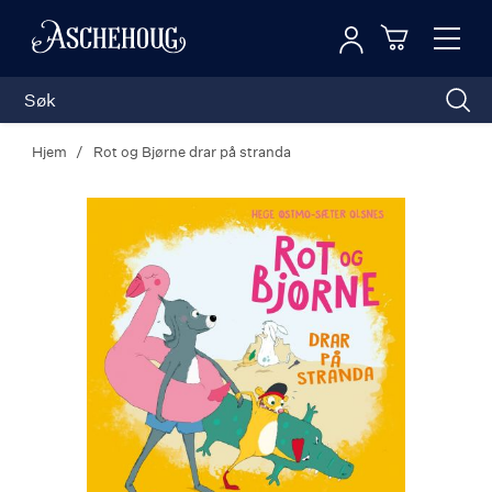
Logg inn
Toggl
n
Handleku
Nav
Hjem
Rot og Bjørne drar på stranda