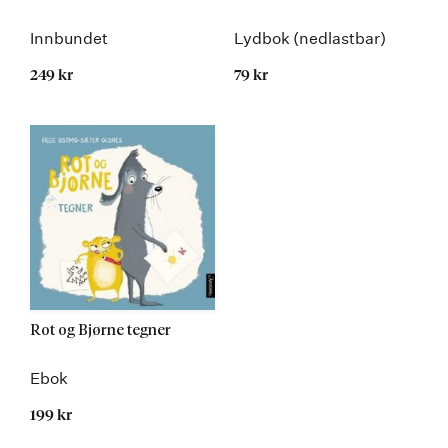
Innbundet
Lydbok (nedlastbar)
249 kr
79 kr
Rot og Bjørne tegner
Ebok
199 kr