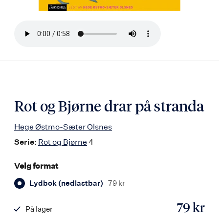
Bla
i
boken
Rot og Bjørne drar på stranda
Hege Østmo-Sæter Olsnes
Serie:
Rot og Bjørne
4
Velg format
Lydbok (nedlastbar)
79 kr
79 kr
På lager