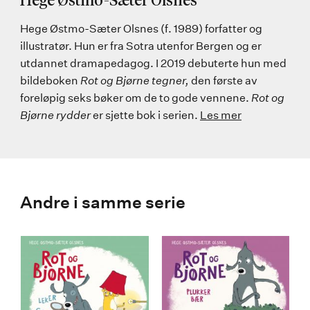
Hege Østmo-Sæter Olsnes
Hege Østmo-Sæter Olsnes (f. 1989) forfatter og
illustratør. Hun er fra Sotra utenfor Bergen og er
utdannet dramapedagog. I 2019 debuterte hun med
bildeboken
Rot og Bjørne tegner,
den første av
foreløpig seks bøker om de to gode vennene.
Rot og
Bjørne rydder
er sjette bok i serien.
Les mer
Andre i samme serie