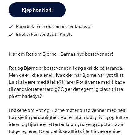
ISBN
Antall
9788203392740
Kjøp hos Norli
Papirbøker sendes innen 2 virkedager
Ebøker kan sendes til Kindle
Hør om Rot om Bjørne - Barnas nye bestevenner!
Rot og Bjørne er bestevenner. I dag skal de på stranda.
Men de er ikke alene! Hva skjer når Bjørne har lyst til at
Lu skal være med å leke? Klarer Rot å vente med å bade
til sandslottet er ferdig? Og er det egentlig plass til tre
på ett badedyr?
I bøkene om Rot og Bjørne møter du to venner med helt
forskjellig personlighet. Rot er utålmodig, ivrig og full av
ideer, og Bjørne er ettertenksom, nøye og opptatt av å
følge reglene. Da er det ikke alltid så lett å være enige.