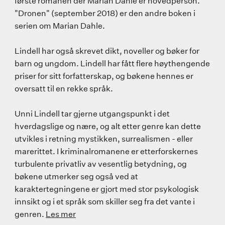
første romanen der Marian Dahle er hovedperson.
"Dronen" (september 2018) er den andre boken i
serien om Marian Dahle.
Lindell har også skrevet dikt, noveller og bøker for
barn og ungdom. Lindell har fått flere høythengende
priser for sitt forfatterskap, og bøkene hennes er
oversatt til en rekke språk.
Unni Lindell tar gjerne utgangspunkt i det
hverdagslige og nære, og alt etter genre kan dette
utvikles i retning mystikken, surrealismen - eller
marerittet. I kriminalromanene er etterforskernes
turbulente privatliv av vesentlig betydning, og
bøkene utmerker seg også ved at
karaktertegningene er gjort med stor psykologisk
innsikt og i et språk som skiller seg fra det vante i
genren.
Les mer