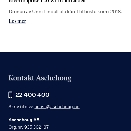
Rivertonprisen 2018 til Unni Lindell
Dronen av Unni Lindell ble kåret til beste krim i 2018.
Les mer
Kontakt Aschehoug
22 400 400
Skriv til oss:
epost@aschehoug.no
Aschehoug AS
Org.nr: 935 302 137