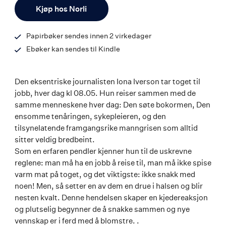
Antall
9788203395918
Kjøp hos Norli
Papirbøker sendes innen 2 virkedager
Ebøker kan sendes til Kindle
Den eksentriske journalisten Iona Iverson tar toget til
jobb, hver dag kl 08.05. Hun reiser sammen med de
samme menneskene hver dag: Den søte bokormen, Den
ensomme tenåringen, sykepleieren, og den
tilsynelatende framgangsrike manngrisen som alltid
sitter veldig bredbeint.
Som en erfaren pendler kjenner hun til de uskrevne
reglene: man må ha en jobb å reise til, man må ikke spise
varm mat på toget, og det viktigste: ikke snakk med
noen! Men, så setter en av dem en drue i halsen og blir
nesten kvalt. Denne hendelsen skaper en kjedereaksjon
og plutselig begynner de å snakke sammen og nye
vennskap er i ferd med å blomstre. .