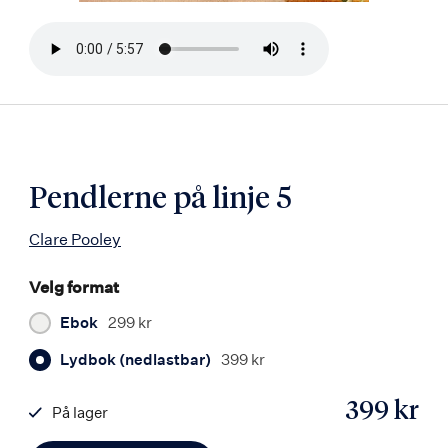
Bla
i
boken
Pendlerne på linje 5
Clare Pooley
Velg format
Ebok
299 kr
Lydbok (nedlastbar)
399 kr
399 kr
På lager
ISBN