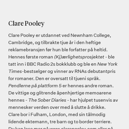
Clare Pooley
Clare Pooley er utdannet ved Newnham College,
Cambridge, og tilbrakte tjue år i den heftige
reklamebransjen før hun ble forfatter på heltid.
Hennes første roman
(Kj)ærlighetsprosjektet
- ble
tatt inn i BBC Radio 2s bokklubb og ble en
New York
Times
-bestselger og vinner av RNAs debutantpris
for romaner. Den er oversatt til tjueni språk.
Pendlerne på plattform 5
er hennes andre roman.
De vittige og glitrende åpenhjertige memoarene
hennes -
The Sober Diaries
- har hjulpet tusenvis av
mennesker verden over med å slutte å drikke.
Clare bor i Fulham, London, med sin tålmodig
lidende ektemann, tre barn og to border terriere.
Du kan lese mer på www.clarepooley.com eller på