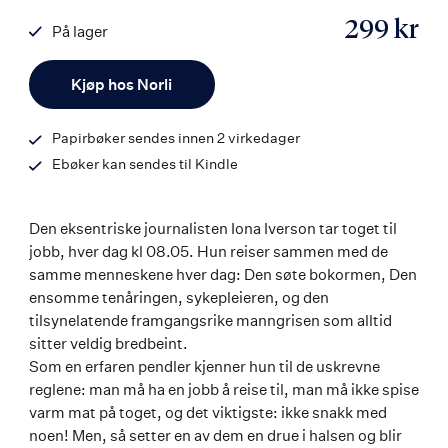
299 kr
På lager
ISBN
Antall
9788203395932
Kjøp hos Norli
Papirbøker sendes innen 2 virkedager
Ebøker kan sendes til Kindle
Den eksentriske journalisten Iona Iverson tar toget til
jobb, hver dag kl 08.05. Hun reiser sammen med de
samme menneskene hver dag: Den søte bokormen, Den
ensomme tenåringen, sykepleieren, og den
tilsynelatende framgangsrike manngrisen som alltid
sitter veldig bredbeint.
Som en erfaren pendler kjenner hun til de uskrevne
reglene: man må ha en jobb å reise til, man må ikke spise
varm mat på toget, og det viktigste: ikke snakk med
noen! Men, så setter en av dem en drue i halsen og blir