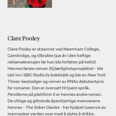
Clare Pooley
Clare Pooley er utdannet ved Newnham College,
Cambridge, og tilbrakte tjue år i den heftige
reklamebransjen før hun ble forfatter på heltid.
Hennes første roman
(Kj)ærlighetsprosjektet
- ble
tatt inn i BBC Radio 2s bokklubb og ble en
New York
Times
-bestselger og vinner av RNAs debutantpris
for romaner. Den er oversatt til tjueni språk.
Pendlerne på plattform 5
er hennes andre roman.
De vittige og glitrende åpenhjertige memoarene
hennes -
The Sober Diaries
- har hjulpet tusenvis av
mennesker verden over med å slutte å drikke.