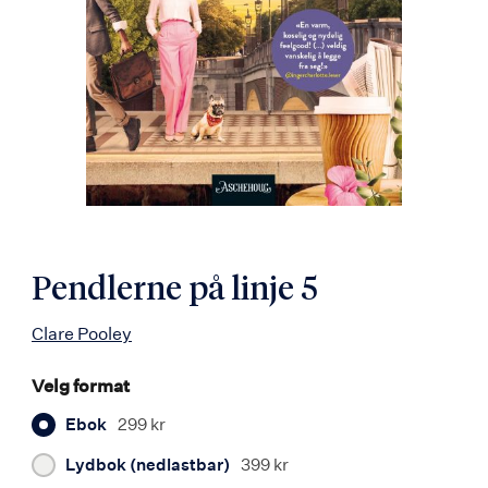
Pendlerne på linje 5
Clare Pooley
Velg format
Ebok
299 kr
Lydbok (nedlastbar)
399 kr