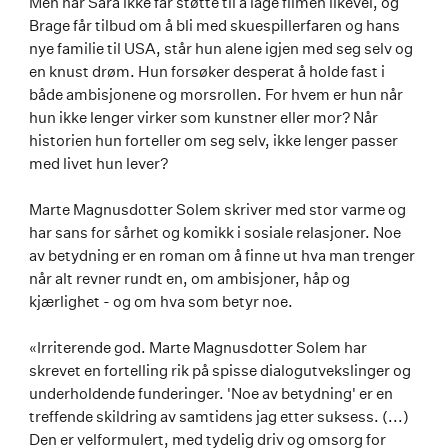
Men når Sara ikke får støtte til å lage filmen likevel, og
Brage får tilbud om å bli med skuespillerfaren og hans
nye familie til USA, står hun alene igjen med seg selv og
en knust drøm. Hun forsøker desperat å holde fast i
både ambisjonene og morsrollen. For hvem er hun når
hun ikke lenger virker som kunstner eller mor? Når
historien hun forteller om seg selv, ikke lenger passer
med livet hun lever?
Marte Magnusdotter Solem skriver med stor varme og
har sans for sårhet og komikk i sosiale relasjoner. Noe
av betydning er en roman om å finne ut hva man trenger
når alt revner rundt en, om ambisjoner, håp og
kjærlighet - og om hva som betyr noe.
«Irriterende god. Marte Magnusdotter Solem har
skrevet en fortelling rik på spisse dialogutvekslinger og
underholdende funderinger. 'Noe av betydning' er en
treffende skildring av samtidens jag etter suksess. (...)
Den er velformulert, med tydelig driv og omsorg for