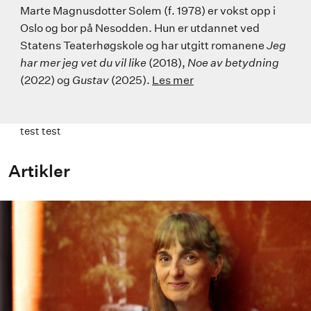
Marte Magnusdotter Solem (f. 1978) er vokst opp i
Oslo og bor på Nesodden. Hun er utdannet ved
Statens Teaterhøgskole og har utgitt romanene
Jeg
har mer jeg vet du vil like
(2018),
Noe av betydning
(2022) og
Gustav
(2025).
Les mer
test test
Artikler