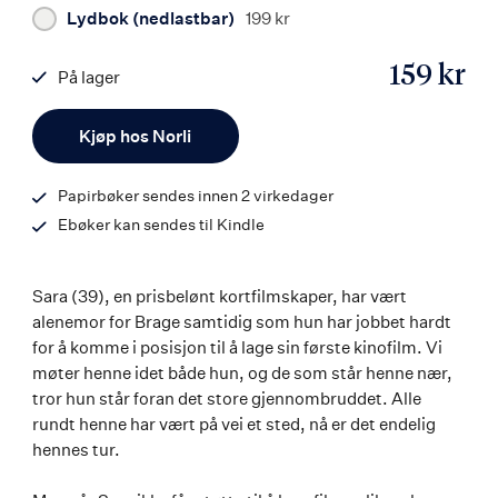
Lydbok (nedlastbar)
199 kr
159 kr
På lager
ISBN
Antall
9788203379857
Kjøp hos Norli
Papirbøker sendes innen 2 virkedager
Ebøker kan sendes til Kindle
Sara (39), en prisbelønt kortfilmskaper, har vært
alenemor for Brage samtidig som hun har jobbet hardt
for å komme i posisjon til å lage sin første kinofilm. Vi
møter henne idet både hun, og de som står henne nær,
tror hun står foran det store gjennombruddet. Alle
rundt henne har vært på vei et sted, nå er det endelig
hennes tur.