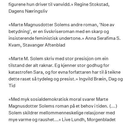
figurene hun driver til vanvidd.» Regine Stokstad,
Dagens Næringsliv
«Marte Magnusdotter Solems andre roman, 'Noe av
betydning', er en livskriseroman med en skarp og
insisterende feministisk undertone.» Anna Serafima S.
Kvam, Stavanger Aftenblad
«Marte M. Solem skriv med stor presisjon om ein
tilstand der alt raknar. Eg kjenner stor godhug for
katastrofen Sara, og for evna forfattaren har til å teikne
dette raset så tydeleg og presist.» Ingvild Bræin, Dag og
Tid
«Med myk sosialdemokratisk moral svarer Marte
Magnusdotter Solems roman på et behov i tiden. (...)
Solem skildrer mellommenneskelige relasjoner med
mye varme og raushet...» Live Lundh, Morgenbladet