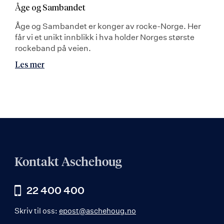
Åge og Sambandet
Åge og Sambandet er konger av rocke-Norge. Her
får vi et unikt innblikk i hva holder Norges største
rockeband på veien.
Les mer
Kontakt Aschehoug
22 400 400
Skriv til oss:
epost@aschehoug.no