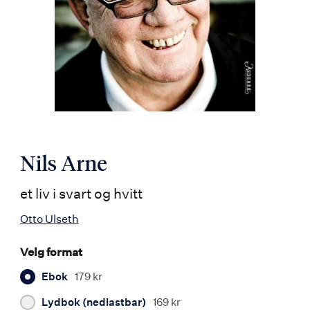
Nils Arne
et liv i svart og hvitt
Otto Ulseth
Velg format
Ebok
179 kr
Lydbok (nedlastbar)
169 kr