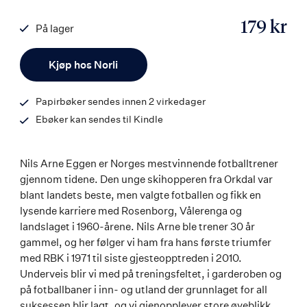
179 kr
På lager
ISBN
Antall
9788203297687
Kjøp hos Norli
Papirbøker sendes innen 2 virkedager
Ebøker kan sendes til Kindle
Nils Arne Eggen er Norges mestvinnende fotballtrener
gjennom tidene. Den unge skihopperen fra Orkdal var
blant landets beste, men valgte fotballen og fikk en
lysende karriere med Rosenborg, Vålerenga og
landslaget i 1960-årene. Nils Arne ble trener 30 år
gammel, og her følger vi ham fra hans første triumfer
med RBK i 1971 til siste gjesteopptreden i 2010.
Underveis blir vi med på treningsfeltet, i garderoben og
på fotballbaner i inn- og utland der grunnlaget for all
suksessen blir lagt, og vi gjenopplever store øyeblikk