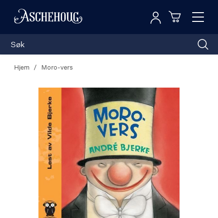
Logg inn
Toggl
n
Handleku
Nav
Hjem
Moro-vers