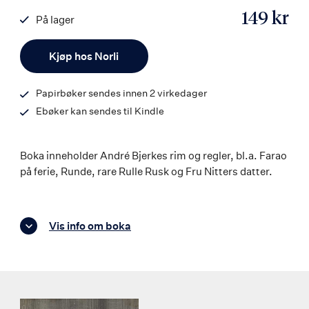
149 kr
På lager
ISBN
Antall
9788242129758
Kjøp hos Norli
Papirbøker sendes innen 2 virkedager
Ebøker kan sendes til Kindle
Boka inneholder André Bjerkes rim og regler, bl.a. Farao
på ferie, Runde, rare Rulle Rusk og Fru Nitters datter.
Vis info om boka