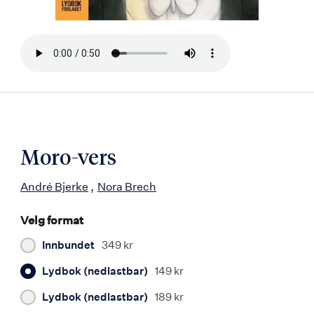
Bla
i
boken
Moro-vers
André Bjerke
Nora Brech
Velg format
Innbundet
349 kr
Lydbok (nedlastbar)
149 kr
Lydbok (nedlastbar)
189 kr