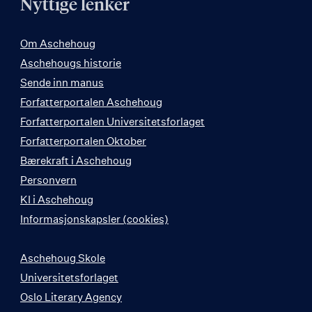
Nyttige lenker
Om Aschehoug
Aschehougs historie
Sende inn manus
Forfatterportalen Aschehoug
Forfatterportalen Universitetsforlaget
Forfatterportalen Oktober
Bærekraft i Aschehoug
Personvern
KI i Aschehoug
Informasjonskapsler (cookies)
Aschehoug Skole
Universitetsforlaget
Oslo Literary Agency