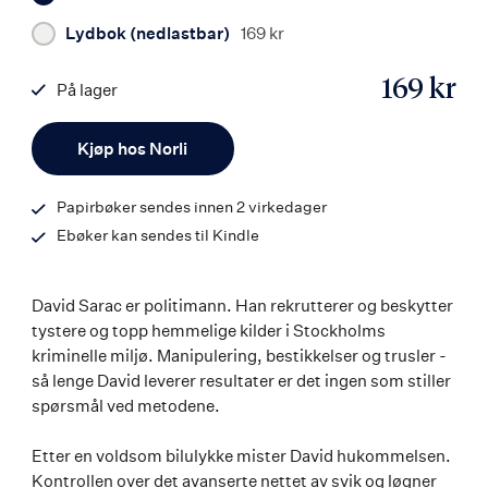
Lydbok (nedlastbar)
169 kr
169 kr
På lager
ISBN
Antall
9788203372087
Kjøp hos Norli
Papirbøker sendes innen 2 virkedager
Ebøker kan sendes til Kindle
David Sarac er politimann. Han rekrutterer og beskytter
tystere og topp hemmelige kilder i Stockholms
kriminelle miljø. Manipulering, bestikkelser og trusler -
så lenge David leverer resultater er det ingen som stiller
spørsmål ved metodene.
Etter en voldsom bilulykke mister David hukommelsen.
Kontrollen over det avanserte nettet av svik og løgner