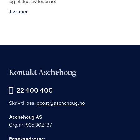
og elsket av leserne!
Les mer
Kontakt Aschehoug
22 400 400
Skriv til oss:
epost@aschehoug.no
Aschehoug AS
Org.nr: 935 302 137
Besøksadresse: