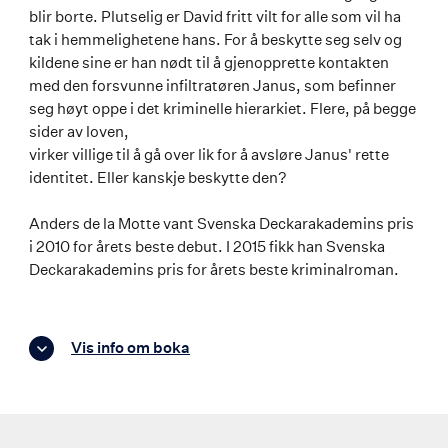
blir borte. Plutselig er David fritt vilt for alle som vil ha
tak i hemmelighetene hans. For å beskytte seg selv og
kildene sine er han nødt til å gjenopprette kontakten
med den forsvunne infiltratøren Janus, som befinner
seg høyt oppe i det kriminelle hierarkiet. Flere, på begge
sider av loven,
virker villige til å gå over lik for å avsløre Janus' rette
identitet. Eller kanskje beskytte den?
Anders de la Motte vant Svenska Deckarakademins pris
i 2010 for årets beste debut. I 2015 fikk han Svenska
Deckarakademins pris for årets beste kriminalroman.
Vis info om boka