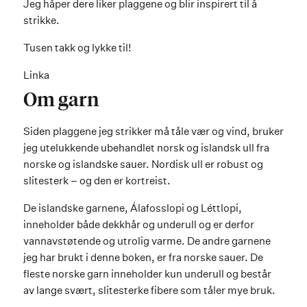
Jeg håper dere liker plaggene og blir inspirert til å
strikke.
Tusen takk og lykke til!
Linka
Om garn
Siden plaggene jeg strikker må tåle vær og vind, bruker
jeg utelukkende ubehandlet norsk og islandsk ull fra
norske og islandske sauer. Nordisk ull er robust og
slitesterk – og den er kortreist.
De islandske garnene, Álafosslopi og Léttlopi,
inneholder både dekkhår og underull og er derfor
vannavstøtende og utrolig varme. De andre garnene
jeg har brukt i denne boken, er fra norske sauer. De
fleste norske garn inneholder kun underull og består
av lange svært, slitesterke fibere som tåler mye bruk.