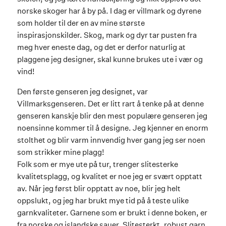
norske skoger har å by på. I dag er villmark og dyrene
som holder til der en av mine største
inspirasjonskilder. Skog, mark og dyr tar pusten fra
meg hver eneste dag, og det er derfor naturlig at
plaggene jeg designer, skal kunne brukes ute i vær og
vind!
Den første genseren jeg designet, var
Villmarksgenseren. Det er litt rart å tenke på at denne
genseren kanskje blir den mest populære genseren jeg
noensinne kommer til å designe. Jeg kjenner en enorm
stolthet og blir varm innvendig hver gang jeg ser noen
som strikker mine plagg!
Folk som er mye ute på tur, trenger slitesterke
kvalitetsplagg, og kvalitet er noe jeg er svært opptatt
av. Når jeg først blir opptatt av noe, blir jeg helt
oppslukt, og jeg har brukt mye tid på å teste ulike
garnkvaliteter. Garnene som er brukt i denne boken, er
fra norske og islandske sauer. Slitesterkt, robust garn