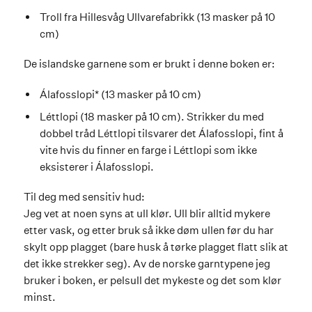
Troll fra Hillesvåg Ullvarefabrikk (13 masker på 10
cm)
De islandske garnene som er brukt i denne boken er:
Álafosslopi* (13 masker på 10 cm)
Léttlopi (18 masker på 10 cm). Strikker du med
dobbel tråd Léttlopi tilsvarer det Álafosslopi, fint å
vite hvis du finner en farge i Léttlopi som ikke
eksisterer i Álafosslopi.
Til deg med sensitiv hud:
Jeg vet at noen syns at ull klør. Ull blir alltid mykere
etter vask, og etter bruk så ikke døm ullen før du har
skylt opp plagget (bare husk å tørke plagget flatt slik at
det ikke strekker seg). Av de norske garntypene jeg
bruker i boken, er pelsull det mykeste og det som klør
minst.