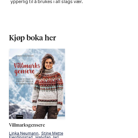
ypperlig til å brukes i all slags vær.
Kjøp boka her
Villmarksgensere
Linka Neumann
Stine Mette
Fjerdingstad
Halvdan Jarl