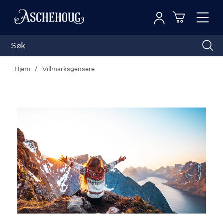
Logg inn
Toggl
n
Handleku
Nav
Hjem
Villmarksgensere