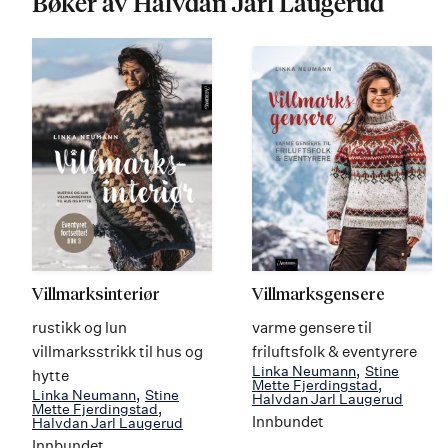
Bøker av Halvdan Jarl Laugerud
Villmarksinteriør
Villmarksgensere
rustikk og lun
varme gensere til
villmarksstrikk til hus og
friluftsfolk & eventyrere
Linka Neumann
Stine
hytte
Mette Fjerdingstad
Linka Neumann
Stine
Halvdan Jarl Laugerud
Mette Fjerdingstad
Innbundet
Halvdan Jarl Laugerud
Innbundet