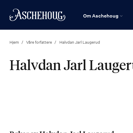
n
Hjem
Om Aschehoug
Hjem
Våre forfattere
Halvdan Jarl Laugerud
Halvdan Jarl Lauge