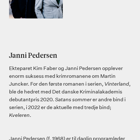
Janni Pedersen
Ekteparet Kim Faber og Janni Pedersen opplever
enorm suksess med krimromanene om Martin
Juncker. For den første romanen i serien,
Vinterland
,
ble de hedret med Det danske Kriminalakademis
debutantpris 2020.
Satans sommer
er andre bind i
serien, i 2022 er de aktuelle med tredje bind;
Kveleren
.
Janni Pedersen (f. 1968) er til daglig programleder