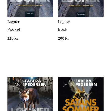
Løgner
Løgner
Pocket
Ebok
229 kr
299 kr