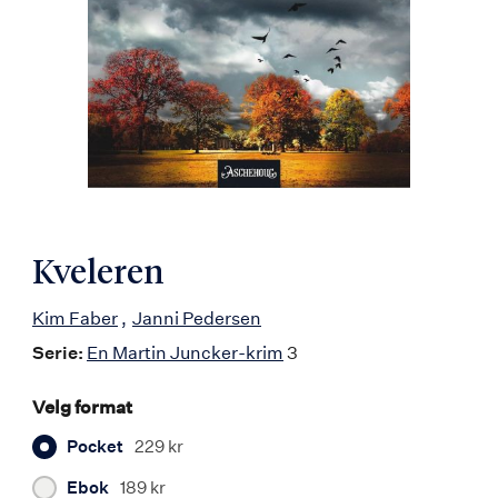
Kveleren
Kim Faber
Janni Pedersen
Serie:
En Martin Juncker-krim
3
Velg format
Pocket
229 kr
Ebok
189 kr