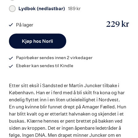
Lydbok (nedlastbar)
189 kr
229 kr
På lager
ISBN
Antall
9788203379253
Kjøp hos Norli
Papirbøker sendes innen 2 virkedager
Ebøker kan sendes til Kindle
Etter sitt eksil i Sandsted er Martin Juncker tilbake i
København. Han er i ferd med å bli skilt fra kona og har
endelig flyttet inn i en liten utleieleilighet i Nordvest.
En ung kvinne blir funnet drept på Amager Fælled. Hun
har blitt kvalt og er etterlatt halvnaken og skjendet i et
buskas. Klærne hennes er pent brettet på bakken ved
siden av kroppen. Det er ingen åpenbare ledetråder å
følge. Ingen DNA. Men drapet minner Juncker om en