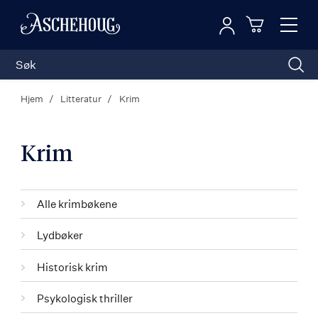
Logg inn
Toggl
n
Handleku
Nav
Hjem
Litteratur
Krim
Krim
Kategorier
Alle krimbøkene
Lydbøker
Historisk krim
Psykologisk thriller