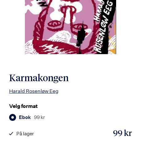
Karmakongen
Harald Rosenløw Eeg
Velg format
Ebok
99 kr
99 kr
På lager
ISBN