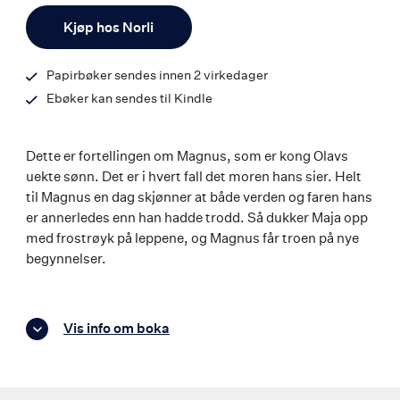
Antall
9788203253997
Kjøp hos Norli
Papirbøker sendes innen 2 virkedager
Ebøker kan sendes til Kindle
Dette er fortellingen om Magnus, som er kong Olavs
uekte sønn. Det er i hvert fall det moren hans sier. Helt
til Magnus en dag skjønner at både verden og faren hans
er annerledes enn han hadde trodd. Så dukker Maja opp
med frostrøyk på leppene, og Magnus får troen på nye
begynnelser.
Vis info om boka