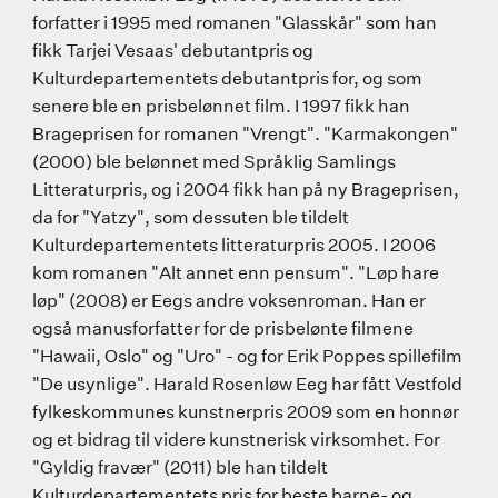
forfatter i 1995 med romanen "Glasskår" som han
fikk Tarjei Vesaas' debutantpris og
Kulturdepartementets debutantpris for, og som
senere ble en prisbelønnet film. I 1997 fikk han
Brageprisen for romanen "Vrengt". "Karmakongen"
(2000) ble belønnet med Språklig Samlings
Litteraturpris, og i 2004 fikk han på ny Brageprisen,
da for "Yatzy", som dessuten ble tildelt
Kulturdepartementets litteraturpris 2005. I 2006
kom romanen "Alt annet enn pensum". "Løp hare
løp" (2008) er Eegs andre voksenroman. Han er
også manusforfatter for de prisbelønte filmene
"Hawaii, Oslo" og "Uro" - og for Erik Poppes spillefilm
"De usynlige". Harald Rosenløw Eeg har fått Vestfold
fylkeskommunes kunstnerpris 2009 som en honnør
og et bidrag til videre kunstnerisk virksomhet. For
"Gyldig fravær" (2011) ble han tildelt
Kulturdepartementets pris for beste barne- og