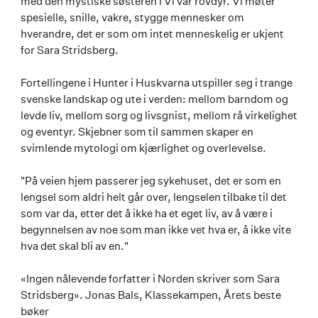
med den mystiske søsteren i Vi var rovdyr. Vi møter
spesielle, snille, vakre, stygge mennesker om
hverandre, det er som om intet menneskelig er ukjent
for Sara Stridsberg.
Fortellingene i Hunter i Huskvarna utspiller seg i trange
svenske landskap og ute i verden: mellom barndom og
levde liv, mellom sorg og livsgnist, mellom rå virkelighet
og eventyr. Skjebner som til sammen skaper en
svimlende mytologi om kjærlighet og overlevelse.
"På veien hjem passerer jeg sykehuset, det er som en
lengsel som aldri helt går over, lengselen tilbake til det
som var da, etter det å ikke ha et eget liv, av å være i
begynnelsen av noe som man ikke vet hva er, å ikke vite
hva det skal bli av en."
«Ingen nålevende forfatter i Norden skriver som Sara
Stridsberg». Jonas Bals, Klassekampen, Årets beste
bøker