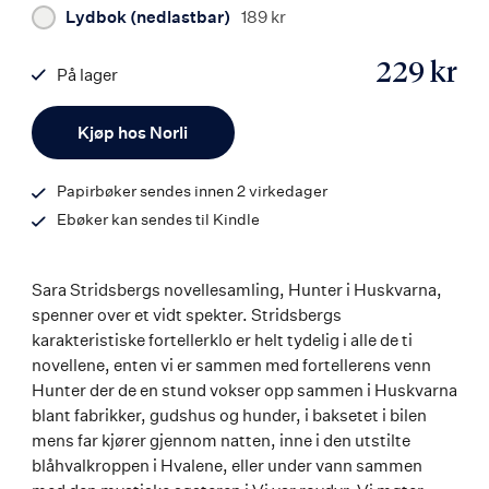
Lydbok (nedlastbar)
189 kr
229 kr
På lager
ISBN
Antall
9788203395390
Kjøp hos Norli
Papirbøker sendes innen 2 virkedager
Ebøker kan sendes til Kindle
Sara Stridsbergs novellesamling, Hunter i Huskvarna,
spenner over et vidt spekter. Stridsbergs
karakteristiske fortellerklo er helt tydelig i alle de ti
novellene, enten vi er sammen med fortellerens venn
Hunter der de en stund vokser opp sammen i Huskvarna
blant fabrikker, gudshus og hunder, i baksetet i bilen
mens far kjører gjennom natten, inne i den utstilte
blåhvalkroppen i Hvalene, eller under vann sammen