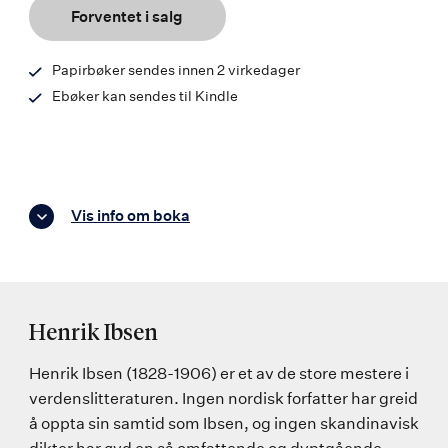
Forventet i salg
Papirbøker sendes innen 2 virkedager
Ebøker kan sendes til Kindle
Vis info om boka
Henrik Ibsen
Henrik Ibsen (1828-1906) er et av de store mestere i
verdenslitteraturen. Ingen nordisk forfatter har greid
å oppta sin samtid som Ibsen, og ingen skandinavisk
dikter har øvd en så omfattende og dyptgående