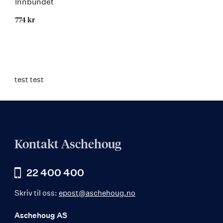
Innbundet
774 kr
Kommer
test test
Kontakt Aschehoug
22 400 400
Skriv til oss:
epost@aschehoug.no
Aschehoug AS