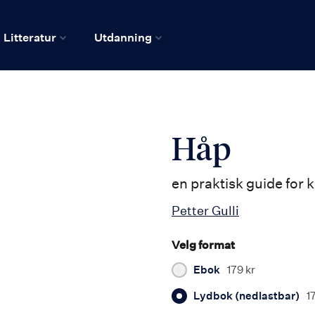
Litteratur
Utdanning
Håp
en praktisk guide for 
Petter Gulli
Velg format
Ebok
179 kr
Lydbok (nedlastbar)
1