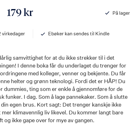
179 kr
På lager
ISBN
978824218410
2 virkedager
Ebøker kan sendes til Kindle
ig samvittighet for at du ikke strekker til i det
ningen! I denne boka får du underlaget du trenger for
fordringene med kolleger, venner og bekjente. Du får
ønne helter og grønn teknologi. Fordi det er HÅP! Du
or dummies, ting som er enkle å gjennomføre for de
isk funker. I dag. Som å lage pannekaker. Som å slutte
e din egen brus. Kort sagt: Det trenger kanskje ikke
t mer klimavennlig liv likevel. Du kommer langt bare
uft og ikke gape over for mye av gangen.