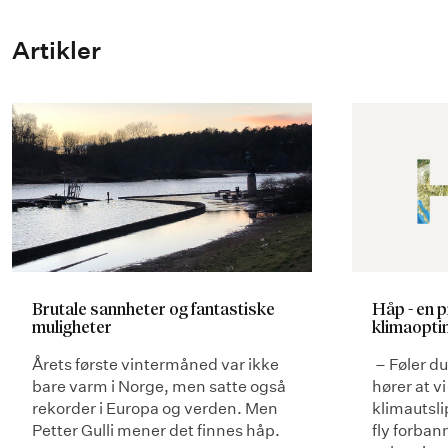
Artikler
Brutale sannheter og fantastiske
Håp - en p
muligheter
klimaopti
Årets første vintermåned var ikke
– Føler d
bare varm i Norge, men satte også
hører at v
rekorder i Europa og verden. Men
klimautsli
Petter Gulli mener det finnes håp.
fly forban