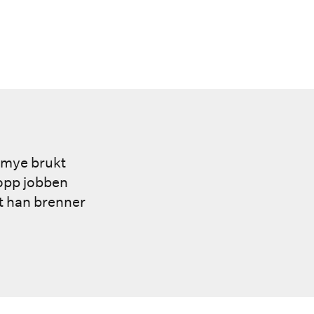
n mye brukt
 opp jobben
et han brenner