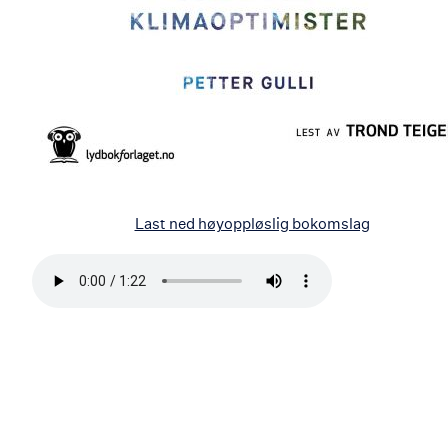
Last ned høyoppløslig bokomslag
Bla
i
boken