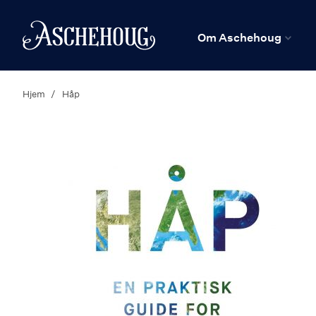
n
Hjem
Om Aschehoug
Hjem
Håp