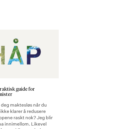
raktisk guide for
mister
u deg maktesløs når du
i ikke klarer å redusere
ppene raskt nok? Jeg blir
na innimellom. Likevel