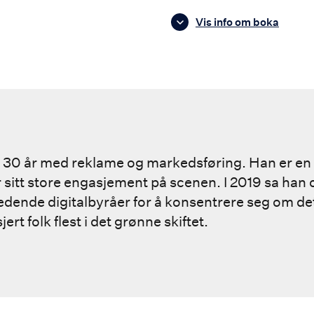
Vis info om boka
ver 30 år med reklame og markedsføring. Han er e
r sitt store engasjement på scenen. I 2019 sa han
ledende digitalbyråer for å konsentrere seg om d
ert folk flest i det grønne skiftet.