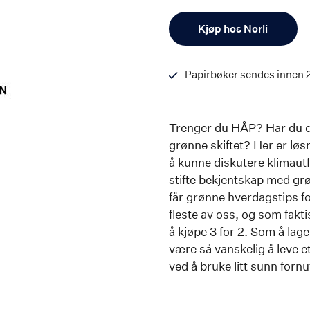
Antall
Kjøp hos Norli
Papirbøker sendes innen 
Trenger du HÅP? Har du dårl
grønne skiftet? Her er løs
å kunne diskutere klimaut
stifte bekjentskap med gr
får grønne hverdagstips f
fleste av oss, og som fakt
å kjøpe 3 for 2. Som å lag
være så vanskelig å leve e
ved å bruke litt sunn forn