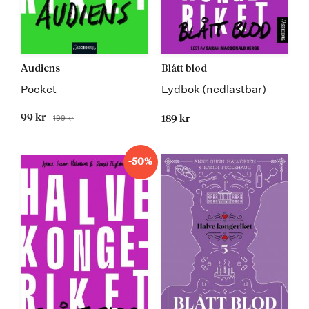
Audiens
Blått blod
Pocket
Lydbok (nedlastbar)
Tilbudspris
99 kr
199 kr
189 kr
Før
-50%