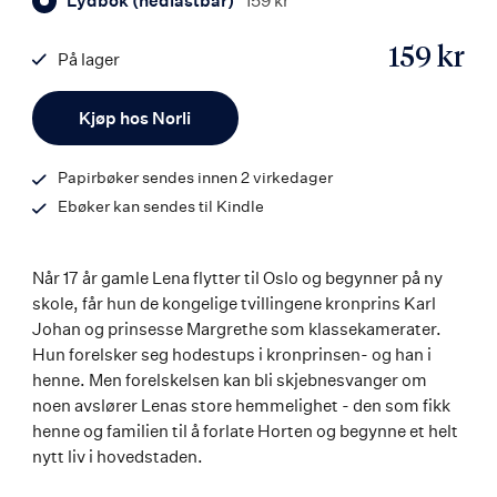
Lydbok (nedlastbar)
159 kr
159 kr
På lager
ISBN
Antall
9788203368660
Kjøp hos Norli
Papirbøker sendes innen 2 virkedager
Ebøker kan sendes til Kindle
Når 17 år gamle Lena flytter til Oslo og begynner på ny
skole, får hun de kongelige tvillingene kronprins Karl
Johan og prinsesse Margrethe som klassekamerater.
Hun forelsker seg hodestups i kronprinsen- og han i
henne. Men forelskelsen kan bli skjebnesvanger om
noen avslører Lenas store hemmelighet - den som fikk
henne og familien til å forlate Horten og begynne et helt
nytt liv i hovedstaden.