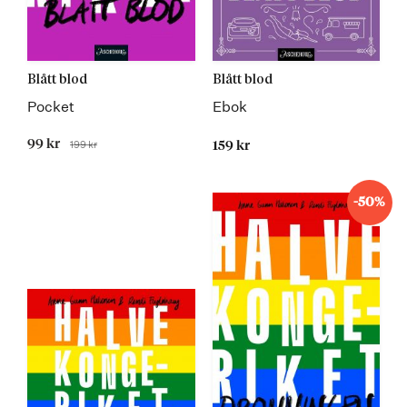
Blått blod
Blått blod
Pocket
Ebok
Tilbudspris
99 kr
199 kr
159 kr
Før
-50%