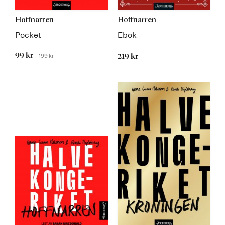
Hoffnarren
Hoffnarren
Pocket
Ebok
Tilbudspris
99 kr
199 kr
219 kr
Før