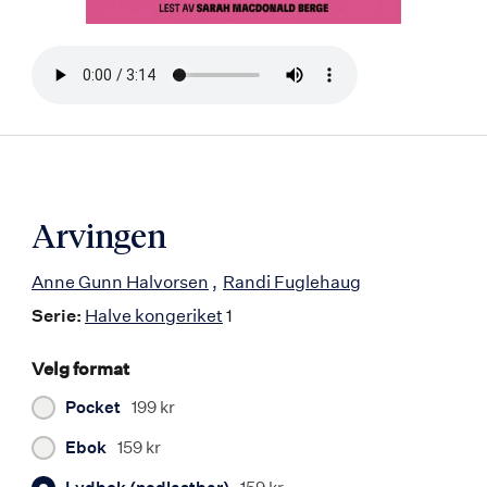
Bla
i
boken
Arvingen
Anne Gunn Halvorsen
Randi Fuglehaug
Serie:
Halve kongeriket
1
Velg format
Pocket
199 kr
Ebok
159 kr