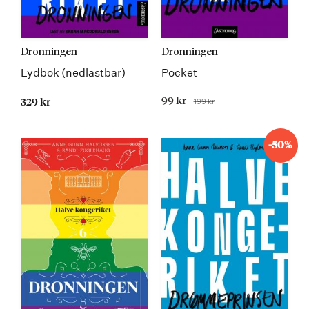
Dronningen
Dronningen
Lydbok (nedlastbar)
Pocket
Tilbudspris
99 kr
199 kr
329 kr
Før
-50%