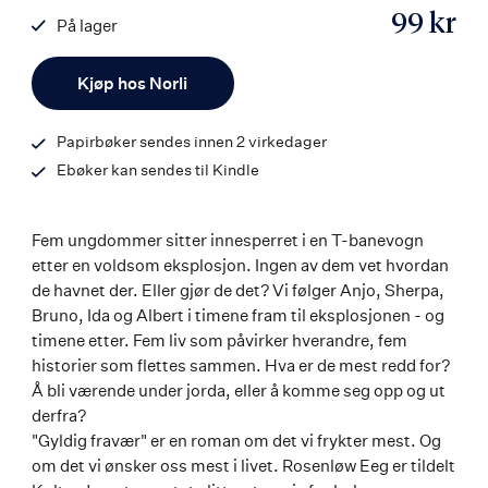
99 kr
På lager
ISBN
Antall
9788203254284
Kjøp hos Norli
Papirbøker sendes innen 2 virkedager
Ebøker kan sendes til Kindle
Fem ungdommer sitter innesperret i en T-banevogn
etter en voldsom eksplosjon. Ingen av dem vet hvordan
de havnet der. Eller gjør de det? Vi følger Anjo, Sherpa,
Bruno, Ida og Albert i timene fram til eksplosjonen - og
timene etter. Fem liv som påvirker hverandre, fem
historier som flettes sammen. Hva er de mest redd for?
Å bli værende under jorda, eller å komme seg opp og ut
derfra?
"Gyldig fravær" er en roman om det vi frykter mest. Og
om det vi ønsker oss mest i livet. Rosenløw Eeg er tildelt