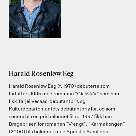
Harald Rosenløw Eeg
Harald Rosenløw Eeg (f. 1970) debuterte som
forfatter i 1995 med romanen "Glasskår" som han
fikk Tarjei Vesaas' debutantpris og
Kulturdepartementets debutantpris for, og som
senere ble en prisbelønnet film. I 1997 fikk han
Brageprisen for romanen "Vrengt". "Karmakongen"
(2000) ble belønnet med Språklig Samlings