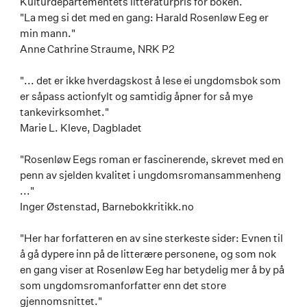
Kulturdepartementets litteraturpris for boken.
"La meg si det med en gang: Harald Rosenløw Eeg er
min mann."
Anne Cathrine Straume, NRK P2
"... det er ikke hverdagskost å lese ei ungdomsbok som
er såpass actionfylt og samtidig åpner for så mye
tankevirksomhet."
Marie L. Kleve, Dagbladet
"Rosenløw Eegs roman er fascinerende, skrevet med en
penn av sjelden kvalitet i ungdomsromansammenheng
..."
Inger Østenstad, Barnebokkritikk.no
"Her har forfatteren en av sine sterkeste sider: Evnen til
å gå dypere inn på de litterære personene, og som nok
en gang viser at Rosenløw Eeg har betydelig mer å by på
som ungdomsromanforfatter enn det store
gjennomsnittet."