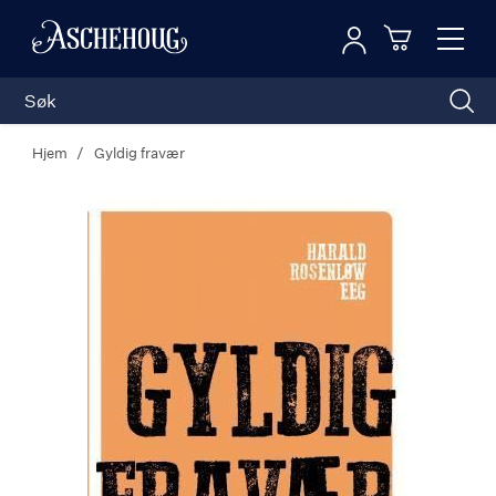
Logg inn
Toggl
n
Handleku
Nav
Hjem
Gyldig fravær