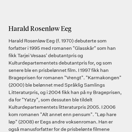
Harald Rosenløw Eeg
Harald Rosenløw Eeg (f. 1970) debuterte som
forfatter i 1995 med romanen "Glasskår" som han
fikk Tarjei Vesaas' debutantpris og
Kulturdepartementets debutantpris for, og som
senere ble en prisbelønnet film. I 1997 fikk han
Brageprisen for romanen "Vrengt". "Karmakongen"
(2000) ble belønnet med Språklig Samlings
Litteraturpris, og i 2004 fikk han på ny Brageprisen,
da for "Yatzy", som dessuten ble tildelt
Kulturdepartementets litteraturpris 2005. I 2006
kom romanen "Alt annet enn pensum". "Løp hare
løp" (2008) er Eegs andre voksenroman. Han er
også manusforfatter for de prisbelønte filmene