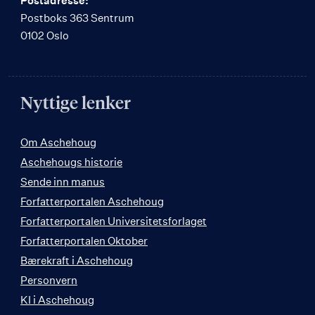
Postadresse:
Postboks 363 Sentrum
0102 Oslo
Nyttige lenker
Om Aschehoug
Aschehougs historie
Sende inn manus
Forfatterportalen Aschehoug
Forfatterportalen Universitetsforlaget
Forfatterportalen Oktober
Bærekraft i Aschehoug
Personvern
KI i Aschehoug