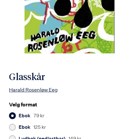
Glasskår
Harald Rosenløw Eeg
Velg format
Ebok
79 kr
Ebok
125 kr
Lydbok (nedlastbar)
149 kr