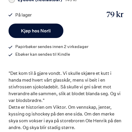
79 kr
På lager
ISBN
Antall
9788203252303
Kjøp hos Norli
Papirbøker sendes innen 2 virkedager
Ebøker kan sendes til Kindle
"Det kom til å gjøre vondt. Vi skulle skjære et kutt i
handa med hvert vårt glasskår, mens vi beit i en
stivfrossen sjokoladebit. Så skulle vi gni såret mot
hverandre alle sammen, slik at blodet blanda seg. Og vi
var blodsbrødre."
Dette er historien om Viktor. Om vennskap, jenter,
kyssing og ishockey på den ene sida. Om den mørke
skya som vokser i øya på storebroren Ole Henrik på den
andre. Og skya blir stadig større.