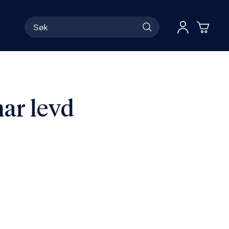
Søk
Han
Logg 
har levd