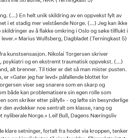
ring. (...) En helt unik skildring av en oppvekst fylt av
et i et stadig mer velstående Norge. (...) Jeg kan ikke
 skildringer av å flakke omkring i Oslo og søke tilflukt i
n lever.» Marius Wulfsberg, Dagbladet (Terningkast 5)
ra kunstsensasjon. Nikolai Torgersen skriver
 psykiatri og en ekstremt traumatisk oppvekst. (...)
nd, alt brenner. Til tider er det så man mister pusten.
sen, er «Gater jeg har levd» påfallende blottet for
Torgersen viser seg snarere som en skarp og
 som både kan problematisere sin egen rolle som
n som skriker etter påfyll» - og løfte sin besynderlige
hvor den avdekker noe sentralt om klasse, rang og
t nyliberale Norge.» Leif Bull, Dagens Næringsliv
 klare setninger, fortalt fra hodet via kroppen, tenker