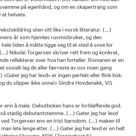
g å svømme på egenhånd, og om en skapertrang som
 et helvete.
stskildring uten sitt like i norsk litteratur. (...)
onens år som hjemløs rusmisbruker, og den
ele tiden å måtte tigge seg til et sted å sove for
(...) Nikolai Torgersen skriver rett frem og konkret,
de reflekterer over hva han forteller. Romanen er en
a et sosialt lag de aller færreste av oss noen gang
 «Gater jeg har levd» er ingen perfekt eller flink bok.
 og du slipper ikke unna!» Sindre Hovdenakk, VG
r enn å male. Debutboken hans er forbløffende god.
n så stødig debutantstemme. (...) Gater jeg har levd
r ved Torgersen enn en trist barndom. (...) maken til
man lete lenge etter. (...) Gater jeg har levd er en helt
Cathrine Straume, NRK (Terningkast 5)