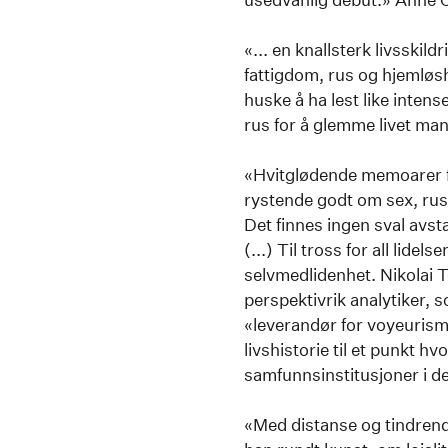
«... en knallsterk livsskild
fattigdom, rus og hjemløsh
huske å ha lest like intense
rus for å glemme livet ma
«Hvitglødende memoarer f
rystende godt om sex, rus,
Det finnes ingen sval avsta
(...) Til tross for all lidel
selvmedlidenhet. Nikolai 
perspektivrik analytiker,
«leverandør for voyeurisme
livshistorie til et punkt 
samfunnsinstitusjoner i de
«Med distanse og tindrende