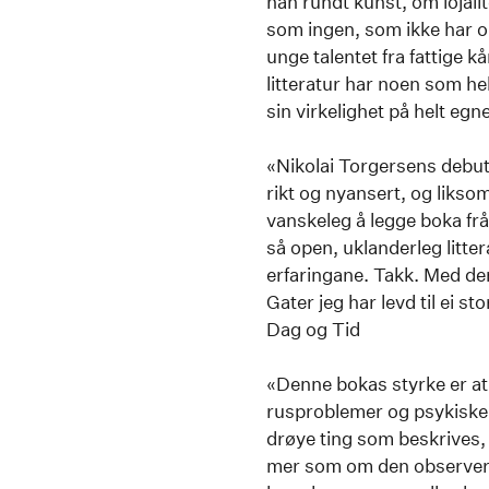
han rundt kunst, om lojalite
som ingen, som ikke har opp
unge talentet fra fattige k
litteratur har noen som hel
sin virkelighet på helt egn
«Nikolai Torgersens debutb
rikt og nyansert, og likso
vanskeleg å legge boka frå 
så open, uklanderleg litterær
erfaringane. Takk. Med den
Gater jeg har levd til ei s
Dag og Tid
«Denne bokas styrke er at 
rusproblemer og psykiske li
drøye ting som beskrives,
mer som om den observerer 