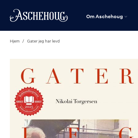
n
Hjem
Om Aschehoug
Hjem
Gater jeg har levd