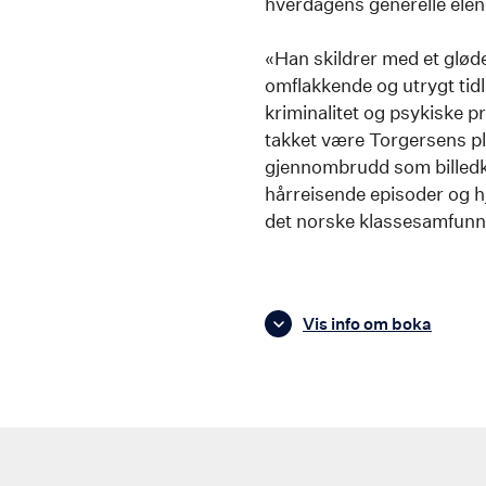
hverdagens generelle elen
«Han skildrer med et glød
omflakkende og utrygt tidl
kriminalitet og psykiske pr
takket være Torgersens p
gjennombrudd som billedku
hårreisende episoder og hj
det norske klassesamfunne
Vis info om boka