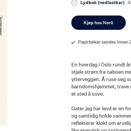
Lydbok (nedlastbar)
4
Antall
Kjøp hos Norli
Papirbøker sendes innen 
En hverdag i Oslo rundt år
stjele strøm fra naboen me
ytterveggen. Å ruse seg s
barndomshjemmet, trave gat
et sted å sove.
Gater jeg har levd er en 
og samtidig holde sammen i
reflekterer klokt om arvel
like energisk og springen