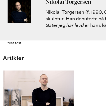
Nikolai Torgersen
Nikolai Torgersen (f. 1990,
skulptur. Han debuterte på H
Gater jeg har levd
er hans f
test test
Artikler