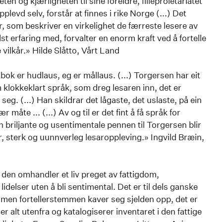
ten og kjærligheten til sine foreldre, filleproletariatet
levd selv, forstår at finnes i rike Norge (...) Det
år, som beskriver en virkelighet de færreste lesere av
st erfaring med, forvalter en enorm kraft ved å fortelle
e vilkår.» Hilde Slåtto, Vårt Land
ok er hudlaus, eg er mållaus. (...) Torgersen har eit
m klokkeklart språk, som dreg lesaren inn, det er
seg. (...) Han skildrar det lågaste, det uslaste, på ein
 måte ... (...) Av og til er det fint å få språk for
 briljante og usentimentale pennen til Torgersen blir
tor, sterk og uunnverleg lesaroppleving.» Ingvild Bræin,
den omhandler et liv preget av fattigdom,
delser uten å bli sentimental. Det er til dels ganske
 men fortellerstemmen kaver seg sjelden opp, det er
alt utenfra og katalogiserer inventaret i den fattige