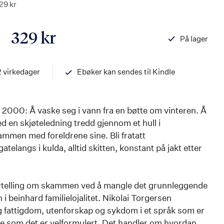
29 kr
329 kr
På lager
ISBN
97882034533
2 virkedager
Ebøker kan sendes til Kindle
 2000: Å vaske seg i vann fra en bøtte om vinteren. Å
d en skjøteledning tredd gjennom et hull i
ammen med foreldrene sine. Bli fratatt
elangs i kulda, alltid skitten, konstant på jakt etter
fortelling om skammen ved å mangle det grunnleggende
 beinhard familielojalitet. Nikolai Torgersen
ig fattigdom, utenforskap og sykdom i et språk som er
de som det er velformulert. Det handler om hvordan