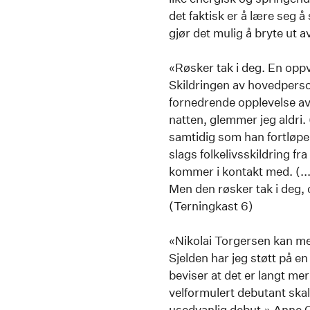
det faktisk er å lære se
gjør det mulig å bryte ut av
«Røsker tak i deg. En oppvek
Skildringen av hovedpers
fornedrende opplevelse av h
natten, glemmer jeg aldri. 
samtidig som han fortløpen
slags folkelivsskildring fr
kommer i kontakt med. (...)
Men den røsker tak i deg,
(Terningkast 6)
«Nikolai Torgersen kan me
Sjelden har jeg støtt på e
beviser at det er langt me
velformulert debutant skal 
usedvanlig debut.» Anne 