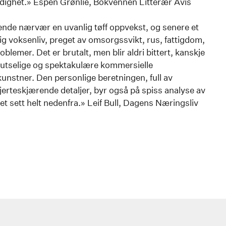
dighet.» Espen Grønlie, Bokvennen Litterær Avis
ende nærvær en uvanlig tøff oppvekst, og senere et
ig voksenliv, preget av omsorgssvikt, rus, fattigdom,
oblemer. Det er brutalt, men blir aldri bittert, kanskje
lutselige og spektakulære kommersielle
nstner. Den personlige beretningen, full av
erteskjærende detaljer, byr også på spiss analyse av
t sett helt nedenfra.» Leif Bull, Dagens Næringsliv