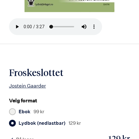
Bla
i
boken
Froskeslottet
Jostein Gaarder
Velg format
Ebok
99 kr
Lydbok (nedlastbar)
129 kr