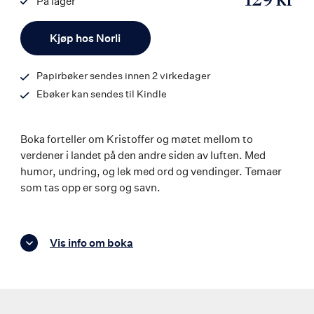
129 kr
På lager
ISBN
Antall
9788242136077
Kjøp hos Norli
Papirbøker sendes innen 2 virkedager
Ebøker kan sendes til Kindle
Boka forteller om Kristoffer og møtet mellom to
verdener i landet på den andre siden av luften. Med
humor, undring, og lek med ord og vendinger. Temaer
som tas opp er sorg og savn.
Vis info om boka