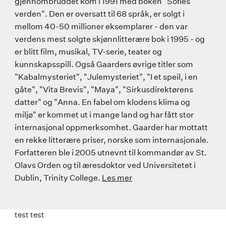
gjennombruddet kom i 1991 med boken "Sofies
verden". Den er oversatt til 68 språk, er solgt i
mellom 40-50 millioner eksemplarer - den var
verdens mest solgte skjønnlitterære bok i 1995 - og
er blitt film, musikal, TV-serie, teater og
kunnskapsspill. Også Gaarders øvrige titler som
"Kabalmysteriet", "Julemysteriet", "I et speil, i en
gåte", "Vita Brevis", "Maya", "Sirkusdirektørens
datter" og "Anna. En fabel om klodens klima og
miljø" er kommet ut i mange land og har fått stor
internasjonal oppmerksomhet. Gaarder har mottatt
en rekke litterære priser, norske som internasjonale.
Forfatteren ble i 2005 utnevnt til kommandør av St.
Olavs Orden og til æresdoktor ved Universitetet i
Dublin, Trinity College.
Les mer
test test