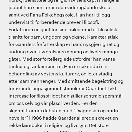
norsk, idéhistorie og religionsvitenskap. I mange år
jobbet han som lærer i den videregående skole,
samt ved Fana Folkehøgskole. Han har i tillegg
undervist til forberedende prøver i filosofi.
Forfatteren er kjent for sine bøker med et filosofisk
tilsnitt for barn, ungdom og voksne. Karakteristisk
for Gaarders forfatterskap er hans nysgjerrighet og
undring over tilværelsens mening og livets mange
gåter. Med stor fortellerglede utfordrer han vante
tanker og tankemønstre. Han er søkende i sin
behandling av vestens kulturarv, og leter stadig
etter sammenhenger. Med smittende begeistring og
forførende engasjement stimulerer Gaarder til økt
interesse for filosofi idet han stiller sentrale spørsmål
om oss selv og vår plass i verden. Før den
skjønnlitterære debuten med "Diagnosen og andre
noveller" i 1986 hadde Gaarder allerede skrevet en
rekke lærebøker i religion og livssyn. Det store