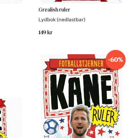
Grealish ruler
Lydbok (nedlastbar)
149 kr
-60%