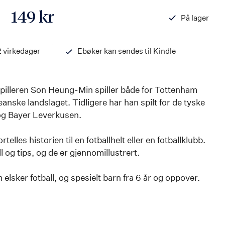
149 kr
På lager
ISBN
97882034594
2 virkedager
Ebøker kan sendes til Kindle
pilleren Son Heung-Min spiller både for Tottenham
nske landslaget. Tidligere har han spilt for de tyske
g Bayer Leverkusen.
rtelles historien til en fotballhelt eller en fotballklubb.
ll og tips, og de er gjennomillustrert.
elsker fotball, og spesielt barn fra 6 år og oppover.