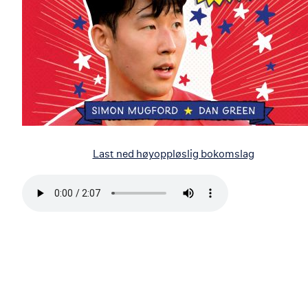
Last ned høyoppløslig bokomslag
Bla
i
boken