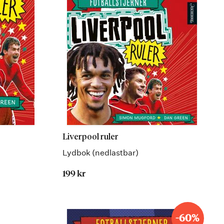
Liverpool ruler
Lydbok (nedlastbar)
199 kr
-60%