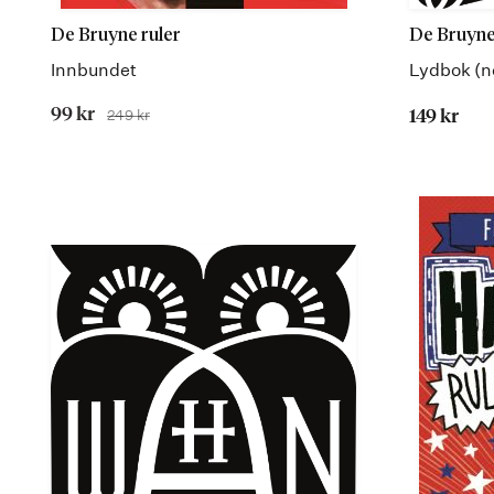
De Bruyne ruler
De Bruyne
Innbundet
Lydbok (n
Tilbudspris
99 kr
249 kr
149 kr
Før