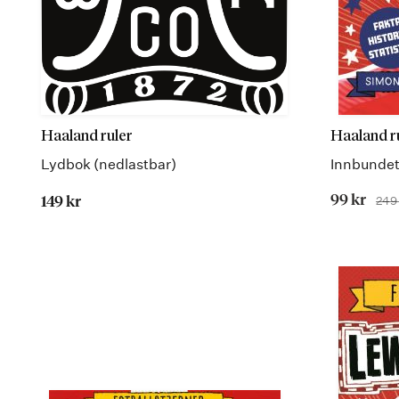
Haaland ruler
Haaland r
Lydbok (nedlastbar)
Innbunde
Tilbudspr
99 kr
249 
149 kr
Før