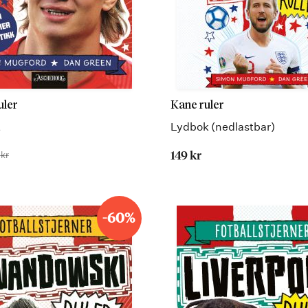
uler
Kane ruler
t
Lydbok (nedlastbar)
is
kr
149 kr
-60%