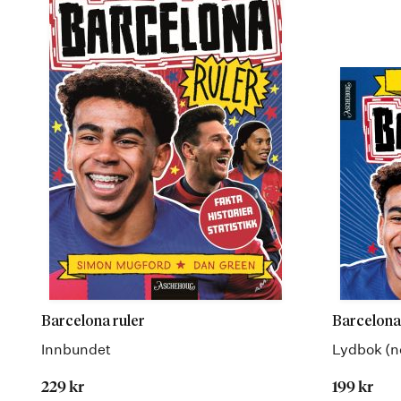
Barcelona ruler
Barcelona
Innbundet
Lydbok (n
229 kr
199 kr