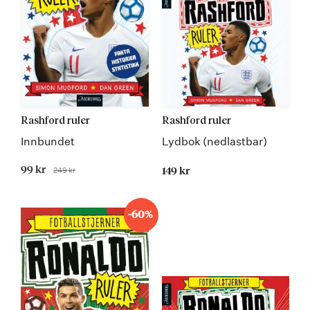
Rashford ruler
Rashford ruler
Innbundet
Lydbok (nedlastbar)
Tilbudspris
99 kr
249 kr
149 kr
Før
-60%