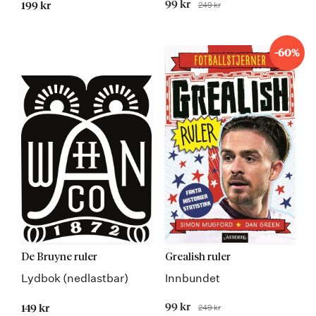
Tilbudspris
99 kr
249 kr
199 kr
Før
-60%
De Bruyne ruler
Grealish ruler
Lydbok (nedlastbar)
Innbundet
Tilbudspris
99 kr
249 kr
149 kr
Før