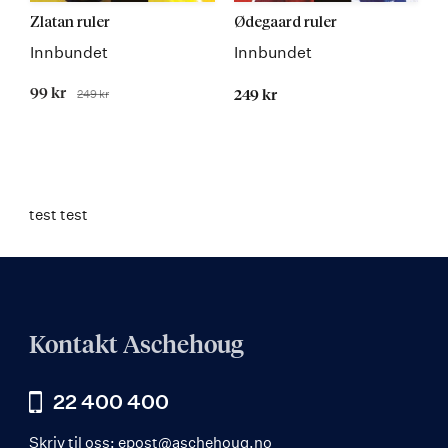
Zlatan ruler
Ødegaard ruler
Innbundet
Innbundet
Tilbudspris
99 kr
249 kr
249 kr
Før
test test
Kontakt Aschehoug
22 400 400
Skriv til oss:
epost@aschehoug.no