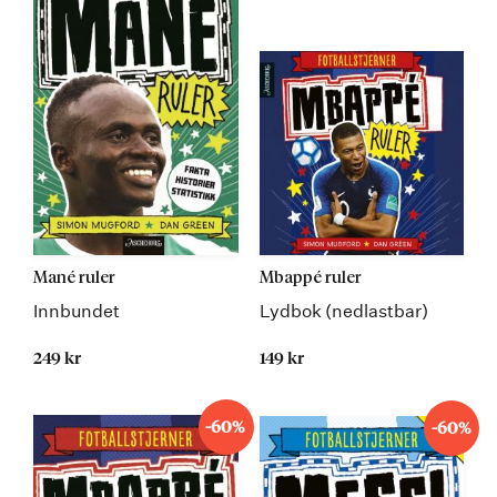
Mané ruler
Mbappé ruler
Innbundet
Lydbok (nedlastbar)
249 kr
149 kr
-60%
-60%