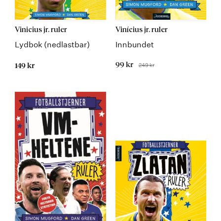
Vinicius jr. ruler
Vinícius jr. ruler
Lydbok (nedlastbar)
Innbundet
Tilbudspris
99 kr
249 kr
149 kr
Før