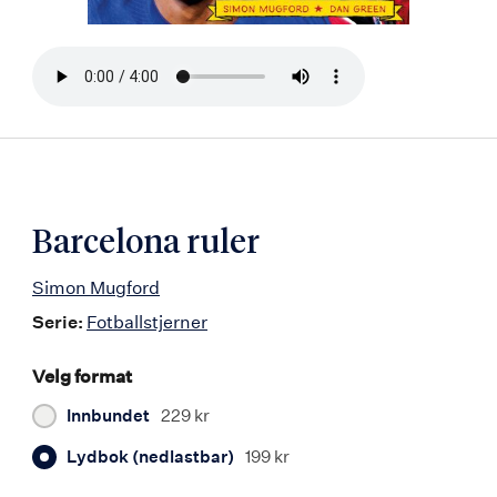
Bla
i
boken
Barcelona ruler
Simon Mugford
Serie:
Fotballstjerner
Velg format
Innbundet
229 kr
Lydbok (nedlastbar)
199 kr