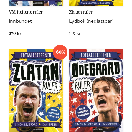
VM-heltene ruler
Zlatan ruler
Innbundet
Lydbok (nedlastbar)
279 kr
149 kr
-60%