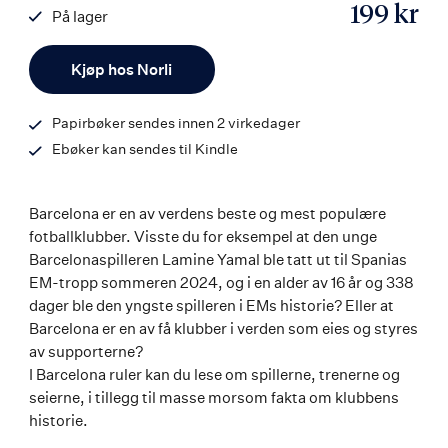
199 kr
På lager
ISBN
Antall
9788203459344
Kjøp hos Norli
Papirbøker sendes innen 2 virkedager
Ebøker kan sendes til Kindle
Barcelona er en av verdens beste og mest populære
fotballklubber. Visste du for eksempel at den unge
Barcelonaspilleren Lamine Yamal ble tatt ut til Spanias
EM-tropp sommeren 2024, og i en alder av 16 år og 338
dager ble den yngste spilleren i EMs historie? Eller at
Barcelona er en av få klubber i verden som eies og styres
av supporterne?
I Barcelona ruler kan du lese om spillerne, trenerne og
seierne, i tillegg til masse morsom fakta om klubbens
historie.