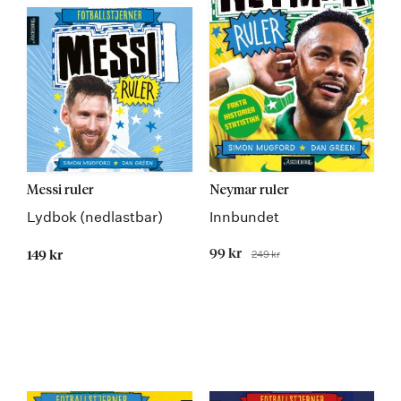
Messi ruler
Neymar ruler
Lydbok (nedlastbar)
Innbundet
Tilbudspris
99 kr
249 kr
149 kr
Før