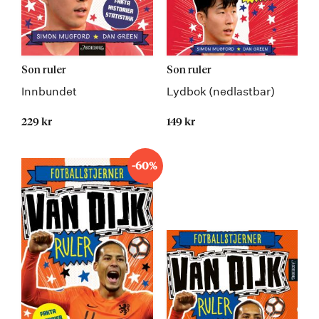
Son ruler
Son ruler
Innbundet
Lydbok (nedlastbar)
229 kr
149 kr
-60%