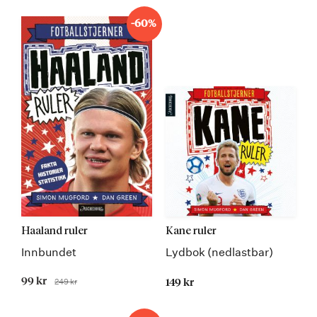
-60%
Haaland ruler
Kane ruler
Innbundet
Lydbok (nedlastbar)
Tilbudspris
99 kr
249 kr
149 kr
Før