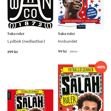
Saka ruler
Saka ruler
Lydbok (nedlastbar)
Innbundet
Tilbudspris
99 kr
249 kr
199 kr
Før
-60%