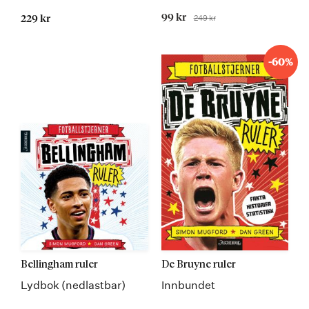
Tilbudspris
99 kr
249 kr
229 kr
Før
-60%
Bellingham ruler
De Bruyne ruler
Lydbok (nedlastbar)
Innbundet