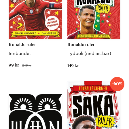
Ronaldo ruler
Ronaldo ruler
Innbundet
Lydbok (nedlastbar)
Tilbudspris
99 kr
249 kr
149 kr
Før
-60%