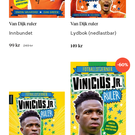
Van Dijk ruler
Van Dijk ruler
Innbundet
Lydbok (nedlastbar)
Tilbudspris
99 kr
249 kr
149 kr
Før
-60%