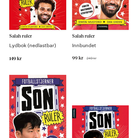
Salah ruler
Salah ruler
Lydbok (nedlastbar)
Innbundet
Tilbudspris
99 kr
249 kr
149 kr
Før