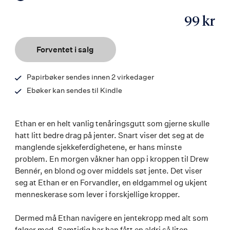
99 kr
ISBN
9788203258343
Forventet i salg
Papirbøker sendes innen 2 virkedager
Ebøker kan sendes til Kindle
Ethan er en helt vanlig tenåringsgutt som gjerne skulle
hatt litt bedre drag på jenter. Snart viser det seg at de
manglende sjekkeferdighetene, er hans minste
problem. En morgen våkner han opp i kroppen til Drew
Bennér, en blond og over middels søt jente. Det viser
seg at Ethan er en Forvandler, en eldgammel og ukjent
menneskerase som lever i forskjellige kropper.
Dermed må Ethan navigere en jentekropp med alt som
følger med. Samtidig har han fått en aldri så liten