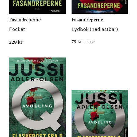
Fasandreperne
Fasandreperne
Pocket
Lydbok (nedlastbar)
Tilbudspris
79 kr
169 kr
229 kr
Før