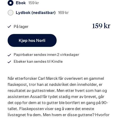
Ebok
159 kr
Lydbok (nedlastbar)
169 kr
159 kr
På lager
ISBN
Antall
9788203216107
Kjøp hos Norli
Papirbøker sendes innen 2 virkedager
Ebøker kan sendes til Kindle
Når etterforsker Carl Mørck får overlevert en gammel
flaskepost, tror han at nødskriket den inneholder, er
resultatet av guttestreker. Men etter hvert som han og
assistenten Assad får tydet stadig mer av brevet, går
det opp for dem at to gutter ble bortført en gang på 90-
tallet. Flaskeposten viser seg å være det eneste
livstegnet fra dem. Men hvem er disse guttene? Hvorfor