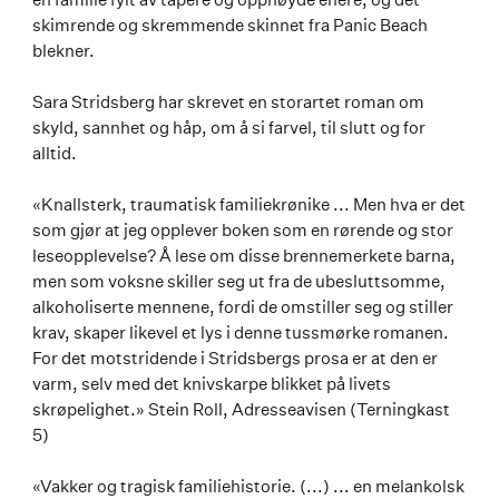
skimrende og skremmende skinnet fra Panic Beach
blekner.
Sara Stridsberg har skrevet en storartet roman om
skyld, sannhet og håp, om å si farvel, til slutt og for
alltid.
«Knallsterk, traumatisk familiekrønike ... Men hva er det
som gjør at jeg opplever boken som en rørende og stor
leseopplevelse? Å lese om disse brennemerkete barna,
men som voksne skiller seg ut fra de ubesluttsomme,
alkoholiserte mennene, fordi de omstiller seg og stiller
krav, skaper likevel et lys i denne tussmørke romanen.
For det motstridende i Stridsbergs prosa er at den er
varm, selv med det knivskarpe blikket på livets
skrøpelighet.» Stein Roll, Adresseavisen (Terningkast
5)
«Vakker og tragisk familiehistorie. (...) ... en melankolsk