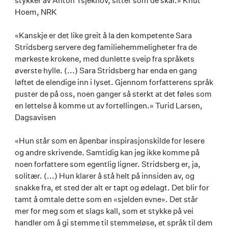
stykker av Anton Tsjekhov, sitter som de skal.» Knut
Hoem, NRK
«Kanskje er det like greit å la den kompetente Sara
Stridsberg servere deg familiehemmeligheter fra de
mørkeste krokene, med dunlette sveip fra språkets
øverste hylle. (...) Sara Stridsberg har enda en gang
løftet de elendige inn i lyset. Gjennom forfatterens språk
puster de på oss, noen ganger så sterkt at det føles som
en lettelse å komme ut av fortellingen.» Turid Larsen,
Dagsavisen
«Hun står som en åpenbar inspirasjonskilde for lesere
og andre skrivende. Samtidig kan jeg ikke komme på
noen forfattere som egentlig ligner. Stridsberg er, ja,
solitær. (...) Hun klarer å stå helt på innsiden av, og
snakke fra, et sted der alt er tapt og ødelagt. Det blir for
tamt å omtale dette som en «sjelden evne». Det står
mer for meg som et slags kall, som et stykke på vei
handler om å gi stemme til stemmeløse, et språk til dem