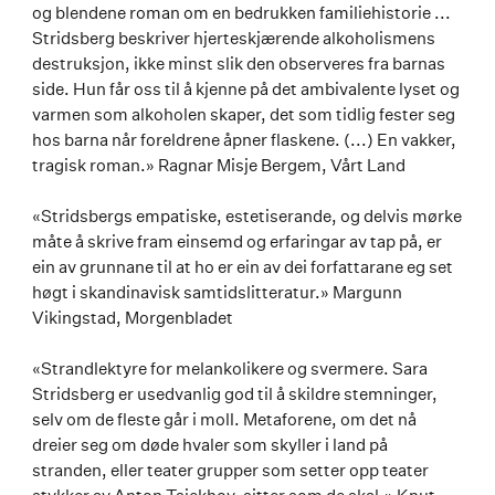
og blendene roman om en bedrukken familiehistorie ...
Stridsberg beskriver hjerteskjærende alkoholismens
destruksjon, ikke minst slik den observeres fra barnas
side. Hun får oss til å kjenne på det ambivalente lyset og
varmen som alkoholen skaper, det som tidlig fester seg
hos barna når foreldrene åpner flaskene. (...) En vakker,
tragisk roman.» Ragnar Misje Bergem, Vårt Land
«Stridsbergs empatiske, estetiserande, og delvis mørke
måte å skrive fram einsemd og erfaringar av tap på, er
ein av grunnane til at ho er ein av dei forfattarane eg set
høgt i skandinavisk samtidslitteratur.» Margunn
Vikingstad, Morgenbladet
«Strandlektyre for melankolikere og svermere. Sara
Stridsberg er usedvanlig god til å skildre stemninger,
selv om de fleste går i moll. Metaforene, om det nå
dreier seg om døde hvaler som skyller i land på
stranden, eller teater grupper som setter opp teater