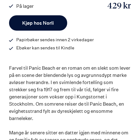
429 kr
På lager
ISBN
Antall
9788203454950
Kjøp hos Norli
Papirbøker sendes innen 2 virkedager
Ebøker kan sendes til Kindle
Farvel til Panic Beach er en roman om en slekt som lever
på en scene der blendende lys og avgrunnsdypt mørke
avløser hverandre. I en svimlende fortelling som
strekker seg fra 1917 og frem til vår tid, følger vi fire
generasjoner som vokser opp i Kungstornet i
Stockholm. Om somrene reiser de til Panic Beach, en
evighetsstrand fylt av dyreskjelett og ensomme
barneleker.
Mange år senere sitter en datter igjen med minnene om
en familie fylt av tapere og opphøyde enere, og det