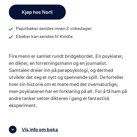
ISBN
Antall
9788203357596
Kjøp hos Norli
Papirbøker sendes innen 2 virkedager
Ebøker kan sendes til Kindle
Fire menn er samlet rundt bridgebordet. En psykiater,
en dikter, en forretningsmann og en journalist.
Samtalen dreier inn på parapsykologi, og dermed
utvikler det seg et nytt og spennende spill. De forteller
hver sin historie om et møte med det overnaturlige,
men psykiateren har en forklaring på alt. For å få ham på
andre tanker setter dikteren i gang et fantastisk
eksperiment.
Vis info om boka