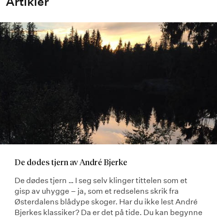
Artikler
De dødes tjern av André Bjerke
De dødes tjern … I seg selv klinger tittelen som et
gisp av uhygge – ja, som et redselens skrik fra
Østerdalens blådype skoger. Har du ikke lest André
Bjerkes klassiker? Da er det på tide. Du kan begynne