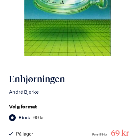
Enhjørningen
André Bjerke
Velg format
Ebok
69 kr
Tilbuds
69 kr
På lager
Før
159 kr