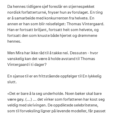
Da hennes tidligere sjef foreslår en stjernespekket
nordisk forfatterturné, fnyser hun av forslaget. En ting
er å samarbeide med konkurrenten fra helvete. En
annen er han som blir reisefølget: Thomas Vintergaard.
Han er fortsatt briljant, fortsatt heit som helvete, og
fortsatt den som knuste både hjertet og drømmene
hennes.
Men Mira har ikke råd til å takke nei. Dessuten - hvor
vanskelig kan det være å holde avstand til Thomas
Vintergaard i ti dager?
En sjanse til er en frittstående oppfølger til En lykkelig
slutt.
«Det er bare å la seg underholde. Noen bøker skal bare
være gøy. (...) ... det virker som forfatteren har kost seg
veldig med skrivingen. De oppdiktede selebritetene,
som til forveksling ligner på levende modeller, får passet