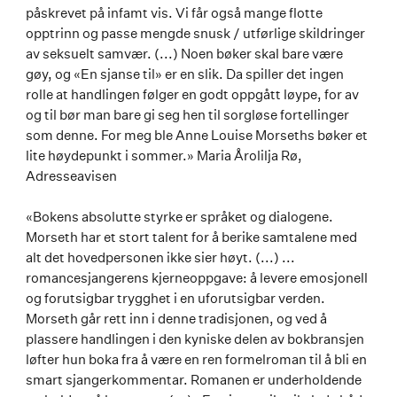
påskrevet på infamt vis. Vi får også mange flotte
opptrinn og passe mengde snusk / utførlige skildringer
av seksuelt samvær. (...) Noen bøker skal bare være
gøy, og «En sjanse til» er en slik. Da spiller det ingen
rolle at handlingen følger en godt oppgått løype, for av
og til bør man bare gi seg hen til sorgløse fortellinger
som denne. For meg ble Anne Louise Morseths bøker et
lite høydepunkt i sommer.» Maria Årolilja Rø,
Adresseavisen
«Bokens absolutte styrke er språket og dialogene.
Morseth har et stort talent for å berike samtalene med
alt det hovedpersonen ikke sier høyt. (...) ...
romancesjangerens kjerneoppgave: å levere emosjonell
og forutsigbar trygghet i en uforutsigbar verden.
Morseth går rett inn i denne tradisjonen, og ved å
plassere handlingen i den kyniske delen av bokbransjen
løfter hun boka fra å være en ren formelroman til å bli en
smart sjangerkommentar. Romanen er underholdende