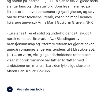
og holder på leseren ... (...) «En sjanse til» vil glede både
sjangerfans og litteraturfolk. Som leser heier jeg på
litteraturen, hovedpersonene og kjærligheten, og selv
om de store følelsene uteblir, koser jeg meg i hennes
litterære univers.» Ánne Márjá Guttorm Graven, NRK
«En sjanse til er et solid og underholdende tilskudd til
norsk romance-litteratur. (...) Blandingen av
bransjekunnskap og litterære referanser gjør at boken
unngår romancesjangerens tendens til å bli sukkersøt.
(...) ... en varm, vittig og underholdende roman som
viser at norsk romance har fått en forfatter med
ambisjoner om mer enn bare den lykkelige slutten.»
Maren Dahl Keller, Bok365
Vis info om boka