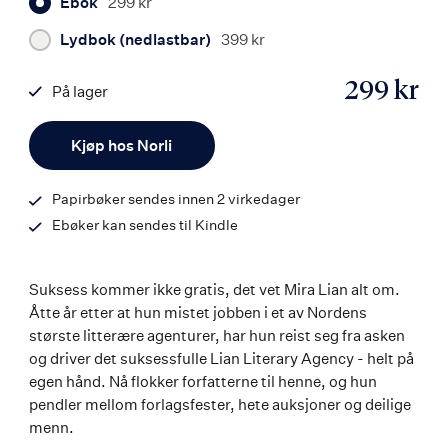
Ebok
299 kr
Lydbok (nedlastbar)
399 kr
299 kr
På lager
ISBN
Antall
9788203460814
Kjøp hos Norli
Papirbøker sendes innen 2 virkedager
Ebøker kan sendes til Kindle
Suksess kommer ikke gratis, det vet Mira Lian alt om.
Åtte år etter at hun mistet jobben i et av Nordens
største litterære agenturer, har hun reist seg fra asken
og driver det suksessfulle Lian Literary Agency - helt på
egen hånd. Nå flokker forfatterne til henne, og hun
pendler mellom forlagsfester, hete auksjoner og deilige
menn.