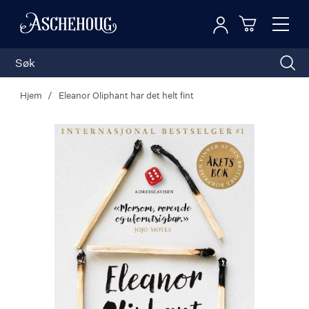
Logg inn
Toggl
n
Handleku
Nav
Hjem
Eleanor Oliphant har det helt fint