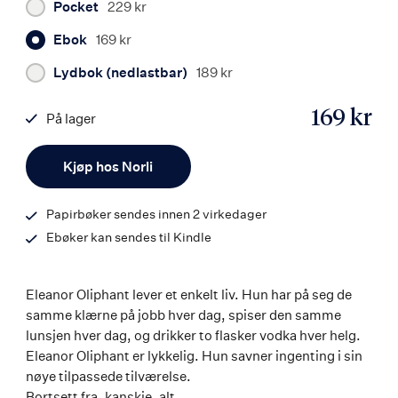
Pocket
229 kr
Ebok
169 kr
Lydbok (nedlastbar)
189 kr
169 kr
På lager
ISBN
Antall
9788203374517
Kjøp hos Norli
Papirbøker sendes innen 2 virkedager
Ebøker kan sendes til Kindle
Eleanor Oliphant lever et enkelt liv. Hun har på seg de
samme klærne på jobb hver dag, spiser den samme
lunsjen hver dag, og drikker to flasker vodka hver helg.
Eleanor Oliphant er lykkelig. Hun savner ingenting i sin
nøye tilpassede tilværelse.
Bortsett fra, kanskje, alt.