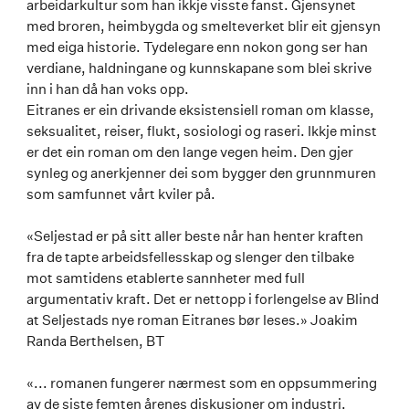
arbeidarkultur som han ikkje visste fanst. Gjensynet
med broren, heimbygda og smelteverket blir eit gjensyn
med eiga historie. Tydelegare enn nokon gong ser han
verdiane, haldningane og kunnskapane som blei skrive
inn i han då han voks opp.
Eitranes er ein drivande eksistensiell roman om klasse,
seksualitet, reiser, flukt, sosiologi og raseri. Ikkje minst
er det ein roman om den lange vegen heim. Den gjer
synleg og anerkjenner dei som bygger den grunnmuren
som samfunnet vårt kviler på.
«Seljestad er på sitt aller beste når han henter kraften
fra de tapte arbeidsfellesskap og slenger den tilbake
mot samtidens etablerte sannheter med full
argumentativ kraft. Det er nettopp i forlengelse av Blind
at Seljestads nye roman Eitranes bør leses.» Joakim
Randa Berthelsen, BT
«... romanen fungerer nærmest som en oppsummering
av de siste femten årenes diskusjoner om industri,