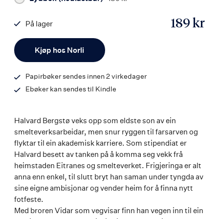
189 kr
På lager
ISBN
Antall
9788203393150
Kjøp hos Norli
Papirbøker sendes innen 2 virkedager
Ebøker kan sendes til Kindle
Halvard Bergstø veks opp som eldste son av ein
smelteverksarbeidar, men snur ryggen til farsarven og
flyktar til ein akademisk karriere. Som stipendiat er
Halvard besett av tanken på å komma seg vekk frå
heimstaden Eitranes og smelteverket. Frigjeringa er alt
anna enn enkel, til slutt bryt han saman under tyngda av
sine eigne ambisjonar og vender heim for å finna nytt
fotfeste.
Med broren Vidar som vegvisar finn han vegen inn til ein