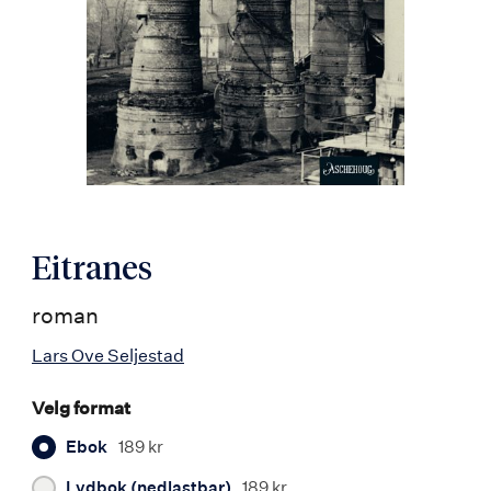
Eitranes
roman
Lars Ove Seljestad
Velg format
Ebok
189 kr
Lydbok (nedlastbar)
189 kr