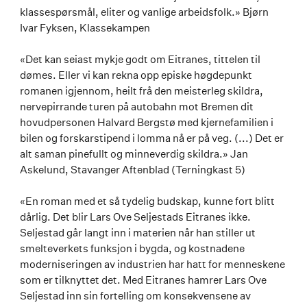
klassespørsmål, eliter og vanlige arbeidsfolk.» Bjørn
Ivar Fyksen, Klassekampen
«Det kan seiast mykje godt om Eitranes, tittelen til
dømes. Eller vi kan rekna opp episke høgdepunkt
romanen igjennom, heilt frå den meisterleg skildra,
nervepirrande turen på autobahn mot Bremen dit
hovudpersonen Halvard Bergstø med kjernefamilien i
bilen og forskarstipend i lomma nå er på veg. (...) Det er
alt saman pinefullt og minneverdig skildra.» Jan
Askelund, Stavanger Aftenblad (Terningkast 5)
«En roman med et så tydelig budskap, kunne fort blitt
dårlig. Det blir Lars Ove Seljestads Eitranes ikke.
Seljestad går langt inn i materien når han stiller ut
smelteverkets funksjon i bygda, og kostnadene
moderniseringen av industrien har hatt for menneskene
som er tilknyttet det. Med Eitranes hamrer Lars Ove
Seljestad inn sin fortelling om konsekvensene av