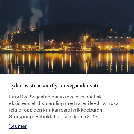
Lyden av stein som flyttar seg under vatn
Lars Ove Seljestad har skreve ei ei poetisk-
eksistensiell diktsamling med røter i levd liv. Boka
følgjer opp den kritikarroste lyrikkdebuten
Storspring. Fabrikkdikt, som kom i 2013.
Les mer