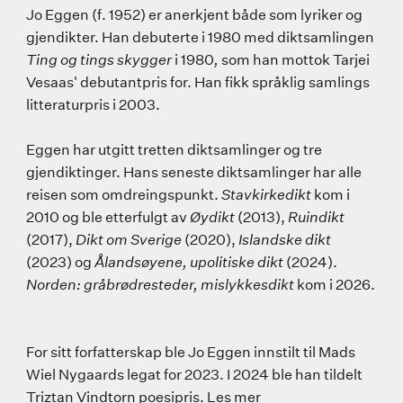
Jo Eggen (f. 1952) er anerkjent både som lyriker og
gjendikter. Han debuterte i 1980 med diktsamlingen
Ting og tings skygger
i 1980
,
som han mottok Tarjei
Vesaas' debutantpris for. Han fikk språklig samlings
litteraturpris i 2003.
Eggen har utgitt tretten diktsamlinger og tre
gjendiktinger. Hans seneste diktsamlinger har alle
reisen som omdreingspunkt.
Stavkirkedikt
kom i
2010 og ble etterfulgt av
Øydikt
(2013),
Ruindikt
(2017),
Dikt om Sverige
(2020),
Islandske dikt
(2023) og
Ålandsøyene, upolitiske dikt
(2024).
Norden: gråbrødresteder, mislykkesdikt
kom i 2026.
For sitt forfatterskap ble Jo Eggen innstilt til Mads
Wiel Nygaards legat for 2023. I 2024 ble han tildelt
Triztan Vindtorn poesipris.
Les mer