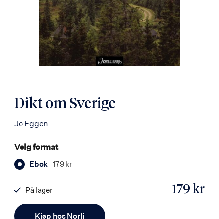
Dikt om Sverige
Jo Eggen
Velg format
Ebok
179 kr
179 kr
På lager
ISBN
Antall
9788203268625
Kjøp hos Norli