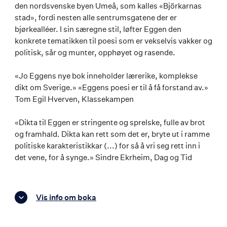
den nordsvenske byen Umeå, som kalles «Björkarnas
stad», fordi nesten alle sentrumsgatene der er
bjørkealléer. I sin særegne stil, løfter Eggen den
konkrete tematikken til poesi som er vekselvis vakker og
politisk, sår og munter, opphøyet og rasende.
«Jo Eggens nye bok inneholder lærerike, komplekse
dikt om Sverige.» «Eggens poesi er til å få forstand av.»
Tom Egil Hverven, Klassekampen
«Dikta til Eggen er stringente og sprelske, fulle av brot
og framhald. Dikta kan rett som det er, bryte ut i ramme
politiske karakteristikkar (...) for så å vri seg rett inn i
det vene, for å synge.» Sindre Ekrheim, Dag og Tid
Vis info om boka