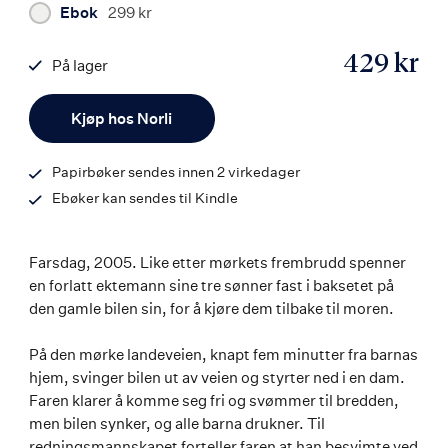
Ebok
299 kr
429 kr
På lager
ISBN
Antall
9788203459856
Kjøp hos Norli
Papirbøker sendes innen 2 virkedager
Ebøker kan sendes til Kindle
Farsdag, 2005. Like etter mørkets frembrudd spenner
en forlatt ektemann sine tre sønner fast i baksetet på
den gamle bilen sin, for å kjøre dem tilbake til moren.
På den mørke landeveien, knapt fem minutter fra barnas
hjem, svinger bilen ut av veien og styrter ned i en dam.
Faren klarer å komme seg fri og svømmer til bredden,
men bilen synker, og alle barna drukner. Til
redningsmannskapet forteller faren at han besvimte ved