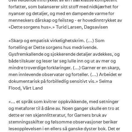
forfatter, som balanserer sitt stoff med nidkjærhet for
nyanser og detaljer, og med en dampende varme for
menneskers dårskap og feilsteg - er hovedinntrykket av
«Dette sorgens hus».» Turid Larsen, Dagsavisen
«Skarp og empatisk virkelighetskrim. (...) Som
fortelling er Dette sorgens hus medrivende.
Gysfremkallende og sjokkerende detaljer avdekkes, og
både tilskuer og leser lar seg lulle inn og ut av mer og
mindre troverdige forklaringer. (...) Garner er en skarp,
men innlevende observatør og forteller. (...) Arbeidet er
dokumentarisk på forbilledlig sensitivt vis.» Selma
Flood, Vårt Land
«... et språk som kvitrer oppkvikkende, med setninger
og metaforer til å dåne av. Noen ganger skulle en tro at
dette er ren skjønnlitteratur, for Garners bruk av
stemningsskifter og følsomme observasjoner beriker
leseopplevelsen i en ellers så ganske dyster bok. Det er