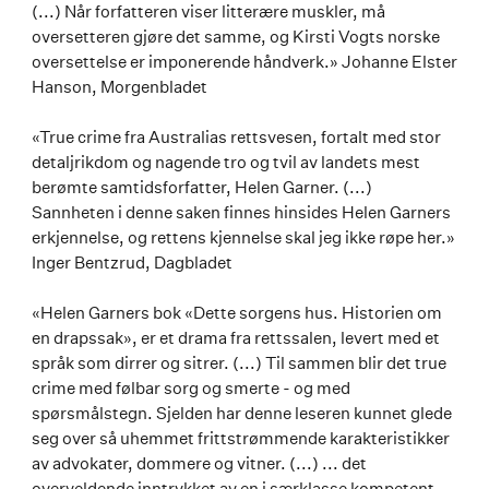
(...) Når forfatteren viser litterære muskler, må
oversetteren gjøre det samme, og Kirsti Vogts norske
oversettelse er imponerende håndverk.» Johanne Elster
Hanson, Morgenbladet
«True crime fra Australias rettsvesen, fortalt med stor
detaljrikdom og nagende tro og tvil av landets mest
berømte samtidsforfatter, Helen Garner. (...)
Sannheten i denne saken finnes hinsides Helen Garners
erkjennelse, og rettens kjennelse skal jeg ikke røpe her.»
Inger Bentzrud, Dagbladet
«Helen Garners bok «Dette sorgens hus. Historien om
en drapssak», er et drama fra rettssalen, levert med et
språk som dirrer og sitrer. (...) Til sammen blir det true
crime med følbar sorg og smerte - og med
spørsmålstegn. Sjelden har denne leseren kunnet glede
seg over så uhemmet frittstrømmende karakteristikker
av advokater, dommere og vitner. (...) ... det
overveldende inntrykket av en i særklasse kompetent