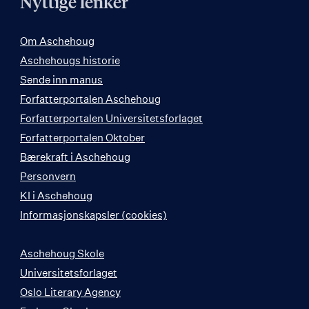
Nyttige lenker
Om Aschehoug
Aschehougs historie
Sende inn manus
Forfatterportalen Aschehoug
Forfatterportalen Universitetsforlaget
Forfatterportalen Oktober
Bærekraft i Aschehoug
Personvern
KI i Aschehoug
Informasjonskapsler (cookies)
Aschehoug Skole
Universitetsforlaget
Oslo Literary Agency