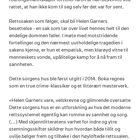
rattet, at han ikke kom til seg selv før det var for sent.
Rettssaken som følger, skal bli Helen Garners
besettelse - en sak som tar over livet hennes helt til den
endelige dommen faller. I møte med motstridende
fortellinger og den nærmest uutholdelige tragedien i
sakens kjerne, er hun et empatisk, men klarøyd vitne til
menneskets vonde, upålitelige kamp for å nå fram til
sannheten.
Dette sorgens hus ble først utgitt i 2014. Boka regnes
som en true crime-klassiker og et litterært mesterverk.
«Helen Garners vare, velskrevne og glimrende oversatte
Dette sorgens hus er en utforskning av hva det moderne
rettssystemet egentlig kan romme av sannhet og sorg.
(...) Med skjønnlitteratens varhet for indre og ytre
stemningsskifter skildrer hun hvordan både tillit og
uvilje bølger frem og tilbake i den høyloftede rettssalen.