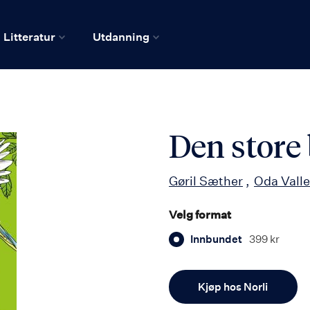
Litteratur
Utdanning
Den store
Gøril Sæther
Oda Vall
Velg format
Innbundet
399 kr
Antall
Kjøp hos Norli