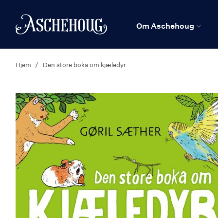
n
Hjem
Om Aschehoug
Hjem
Den store boka om kjæledyr