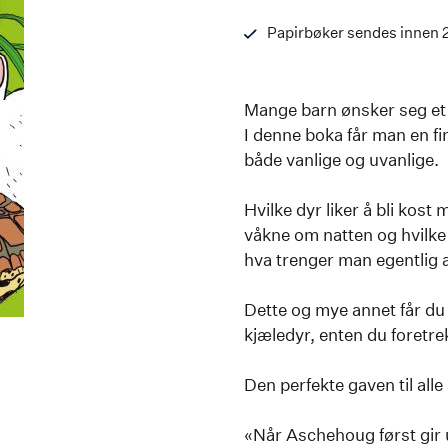
Papirbøker sendes innen 
Mange barn ønsker seg et 
I denne boka får man en fi
både vanlige og uvanlige.
Hvilke dyr liker å bli kost
våkne om natten og hvilke
hva trenger man egentlig av
Dette og mye annet får du
kjæledyr, enten du foretre
Den perfekte gaven til all
«Når Aschehoug først gir u