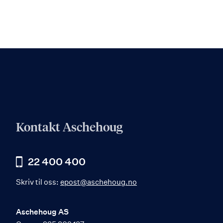
Kontakt Aschehoug
22 400 400
Skriv til oss:
epost@aschehoug.no
Aschehoug AS