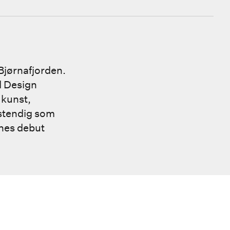
 Bjørnafjorden.
d Design
 kunst,
vstendig som
nes debut