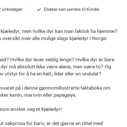
97882034548
2 virkedager
Ebøker kan sendes til Kindle
kjæledyr, men hvilke dyr kan man faktisk ha hjemme?
n oversikt over alle mulige slags kjæledyr i Norge:
 med? Hvilke dyr lever veldig lenge? Hvilke dyr er bare
 dyr må absolutt ikke være alene, men være to? Og
 utstyr for å ha en katt, ilder eller en undulat?
 svaret på i denne gjennomillustrerte faktaboka om
kker kanin, marsvin eller papegøye.
e som ønsker seg et kjæledyr!
t sakprosa for barn, er det gjerne en tittel med