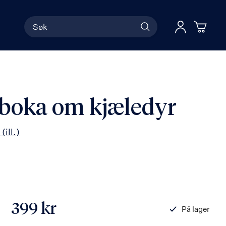
Søk
Han
Logg 
 boka om kjæledyr
e
(ill.)
399 kr
På lager
ISBN