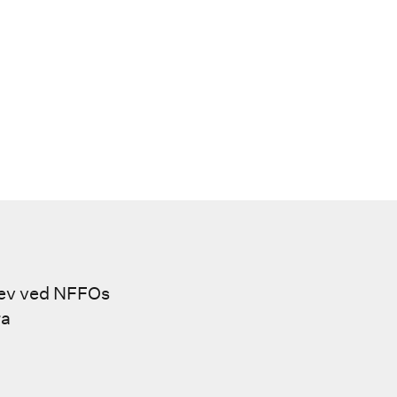
elev ved NFFOs
ra