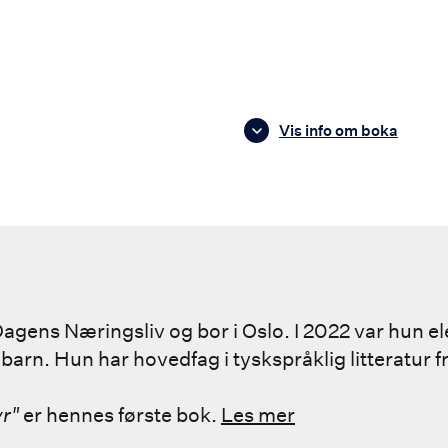
Vis info om boka
 Dagens Næringsliv og bor i Oslo. I 2022 var hun 
 barn. Hun har hovedfag i tyskspråklig litteratur f
r"
er hennes første bok.
Les mer