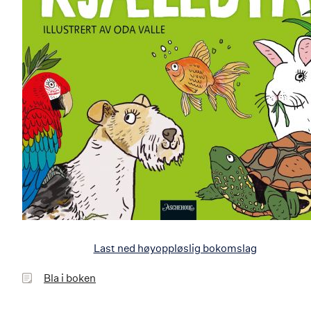
Last ned høyoppløslig bokomslag
Bla
Bla i boken
i