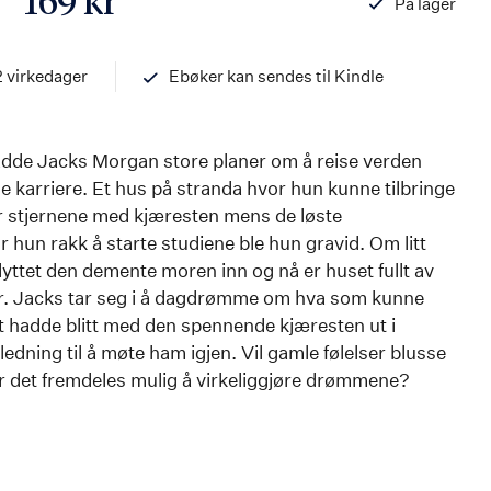
169 kr
På lager
ISBN
978824216966
2 virkedager
Ebøker kan sendes til Kindle
adde Jacks Morgan store planer om å reise verden
 karriere. Et hus på stranda hvor hun kunne tilbringe
er stjernene med kjæresten mens de løste
hun rakk å starte studiene ble hun gravid. Om litt
lyttet den demente moren inn og nå er huset fullt av
er. Jacks tar seg i å dagdrømme om hva som kunne
t hadde blitt med den spennende kjæresten ut i
edning til å møte ham igjen. Vil gamle følelser blusse
 det fremdeles mulig å virkeliggjøre drømmene?