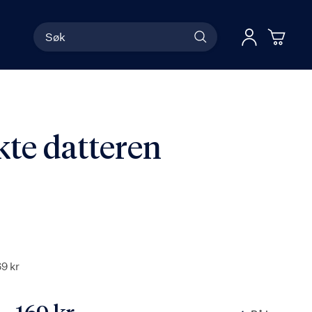
Søk
Han
Logg 
kte datteren
69 kr