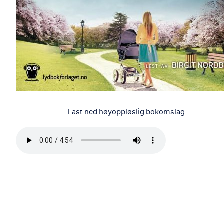
Last ned høyoppløslig bokomslag
Bla
i
boken