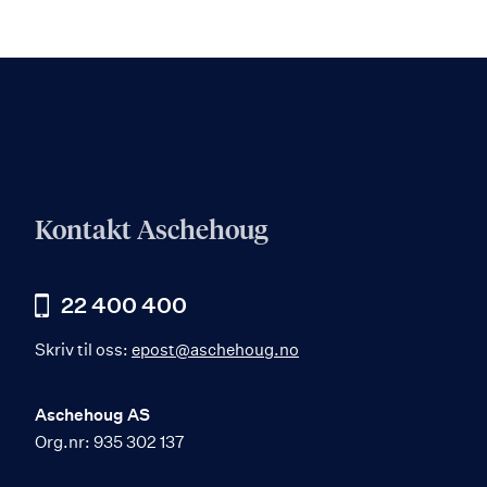
Kontakt Aschehoug
22 400 400
Skriv til oss:
epost@aschehoug.no
Aschehoug AS
Org.nr: 935 302 137