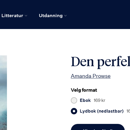
Litteratur
Utdanning
Den perfe
Amanda Prowse
Velg format
Ebok
169 kr
Lydbok (nedlastbar)
1
Antall