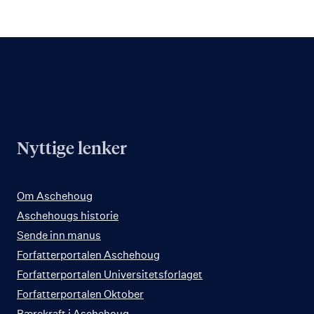
Nyttige lenker
Om Aschehoug
Aschehougs historie
Sende inn manus
Forfatterportalen Aschehoug
Forfatterportalen Universitetsforlaget
Forfatterportalen Oktober
Bærekraft i Aschehoug