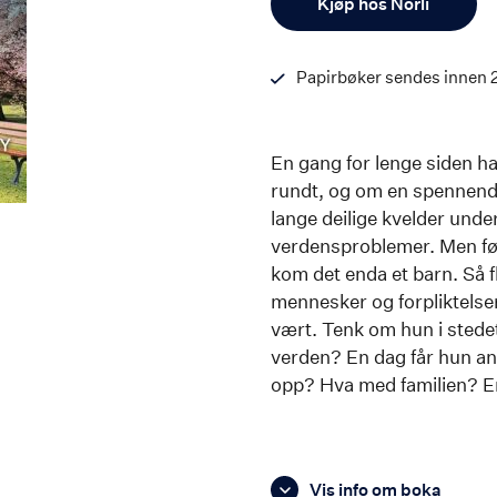
Kjøp hos Norli
Papirbøker sendes innen 
En gang for lenge siden h
rundt, og om en spennende
lange deilige kvelder und
verdensproblemer. Men før 
kom det enda et barn. Så f
mennesker og forpliktels
vært. Tenk om hun i stede
verden? En dag får hun anl
opp? Hva med familien? Er
Vis info om boka