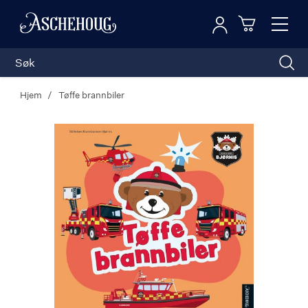
Logg inn
Toggl
n
Handleku
Nav
Hjem
Tøffe brannbiler