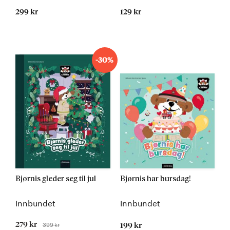
299 kr
129 kr
-30%
Bjørnis gleder seg til jul
Bjørnis har bursdag!
Innbundet
Innbundet
Tilbudspris
279 kr
399 kr
199 kr
Før