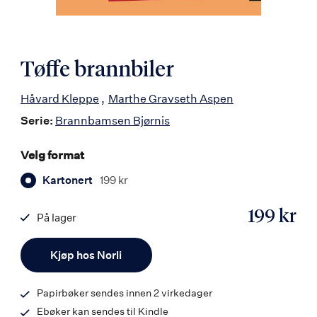
Tøffe brannbiler
Håvard Kleppe
Marthe Gravseth Aspen
Serie:
Brannbamsen Bjørnis
Velg format
Kartonert
199 kr
199 kr
På lager
ISBN
Antall
9788203451768
Kjøp hos Norli
Papirbøker sendes innen 2 virkedager
Ebøker kan sendes til Kindle