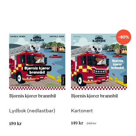
-40%
Bjørnis kjører brannbil
Bjørnis kjører brannbil
Lydbok (nedlastbar)
Kartonert
Tilbudspris
149 kr
249 kr
159 kr
Før