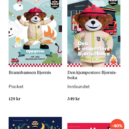
Brannbamsen Bjørnis
Den kjempestore Bjørnis-
boka
Pocket
Innbundet
129 kr
349 kr
-40%