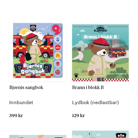
Bjørnis sangbok
Brann i blokk B
Innbundet
Lydbok (nedlastbar)
399 kr
129 kr
Kommer 01.10.2026