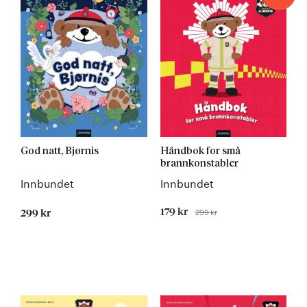
God natt, Bjørnis
Håndbok for små
brannkonstabler
Innbundet
Innbundet
Tilbudspris
179 kr
299 kr
299 kr
Før