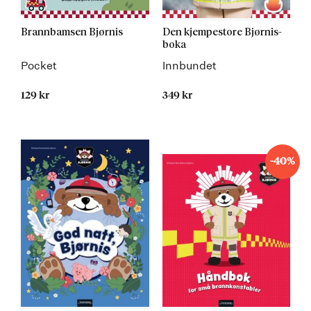
Brannbamsen Bjørnis
Den kjempestore Bjørnis-
boka
Pocket
Innbundet
129 kr
349 kr
-40%