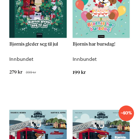
Bjørnis gleder seg til jul
Bjørnis har bursdag!
Innbundet
Innbundet
Tilbudspris
279 kr
399 kr
199 kr
Før
-40%