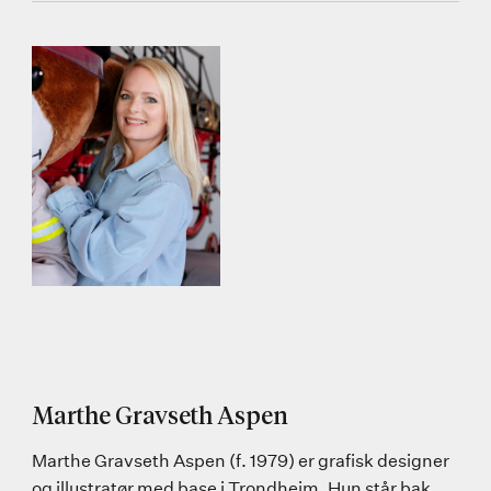
Marthe Gravseth Aspen
Marthe Gravseth Aspen (f. 1979) er grafisk designer
og illustratør med base i Trondheim. Hun står bak