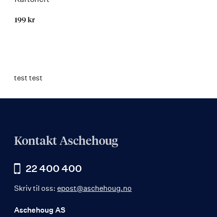
199 kr
test test
Kontakt Aschehoug
22 400 400
Skriv til oss:
epost@aschehoug.no
Aschehoug AS