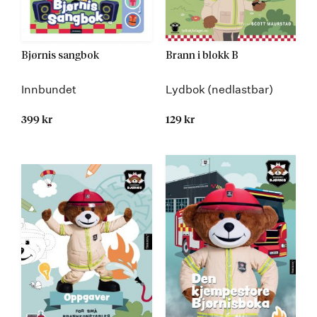
Bjørnis sangbok
Brann i blokk B
Innbundet
Lydbok (nedlastbar)
399 kr
129 kr
Kommer 01.10.2026