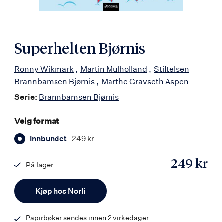
Superhelten Bjørnis
Ronny Wikmark
Martin Mulholland
Stiftelsen
Brannbamsen Bjørnis
Marthe Gravseth Aspen
Serie:
Brannbamsen Bjørnis
Velg format
Innbundet
249 kr
249 kr
På lager
ISBN
Antall
9788203457975
Kjøp hos Norli
Papirbøker sendes innen 2 virkedager