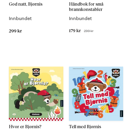
God natt, Bjørnis
Håndbok for små
brannkonstabler
Innbundet
Innbundet
Tilbudspris
179 kr
299 kr
299 kr
Før
Hvor er Bjørnis?
Tell med Bjørnis