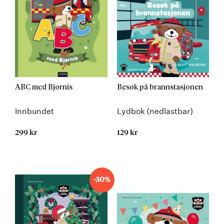
ABC med Bjørnis
Besøk på brannstasjonen
Innbundet
Lydbok (nedlastbar)
299 kr
129 kr
-30%