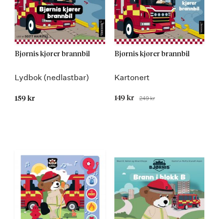
Bjørnis kjører brannbil
Bjørnis kjører brannbil
Lydbok (nedlastbar)
Kartonert
Tilbudspris
149 kr
249 kr
159 kr
Før