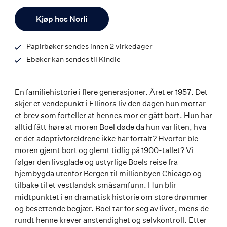
ISBN
Antall
9788242182241
Kjøp hos Norli
Papirbøker sendes innen 2 virkedager
Ebøker kan sendes til Kindle
En familiehistorie i flere generasjoner. Året er 1957. Det
skjer et vendepunkt i Ellinors liv den dagen hun mottar
et brev som forteller at hennes mor er gått bort. Hun har
alltid fått høre at moren Boel døde da hun var liten, hva
er det adoptivforeldrene ikke har fortalt? Hvorfor ble
moren gjemt bort og glemt tidlig på 1900-tallet? Vi
følger den livsglade og ustyrlige Boels reise fra
hjembygda utenfor Bergen til millionbyen Chicago og
tilbake til et vestlandsk småsamfunn. Hun blir
midtpunktet i en dramatisk historie om store drømmer
og besettende begjær. Boel tar for seg av livet, mens de
rundt henne krever anstendighet og selvkontroll. Etter