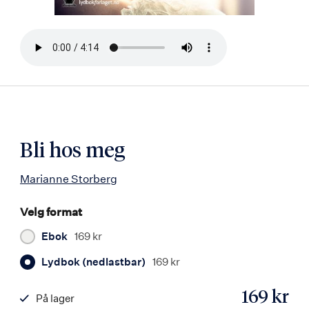
Bla
i
boken
Bli hos meg
Marianne Storberg
Velg format
Ebok
169 kr
Lydbok (nedlastbar)
169 kr
169 kr
På lager