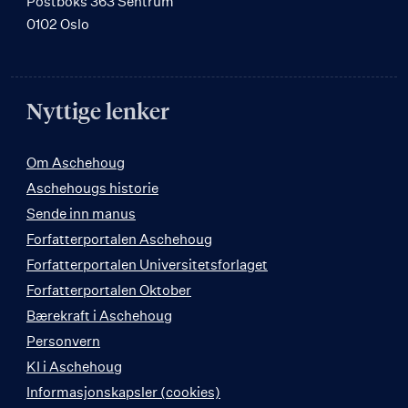
Postboks 363 Sentrum
0102 Oslo
Nyttige lenker
Om Aschehoug
Aschehougs historie
Sende inn manus
Forfatterportalen Aschehoug
Forfatterportalen Universitetsforlaget
Forfatterportalen Oktober
Bærekraft i Aschehoug
Personvern
KI i Aschehoug
Informasjonskapsler (cookies)