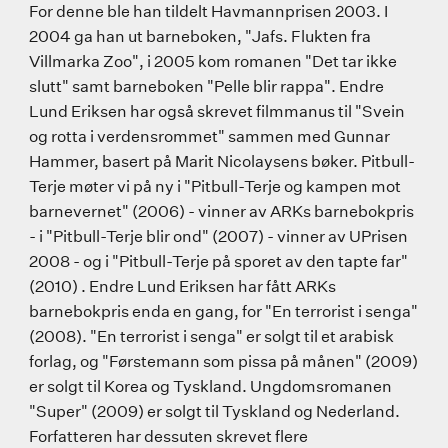
For denne ble han tildelt Havmannprisen 2003. I
2004 ga han ut barneboken, "Jafs. Flukten fra
Villmarka Zoo", i 2005 kom romanen "Det tar ikke
slutt" samt barneboken "Pelle blir rappa". Endre
Lund Eriksen har også skrevet filmmanus til "Svein
og rotta i verdensrommet" sammen med Gunnar
Hammer, basert på Marit Nicolaysens bøker. Pitbull-
Terje møter vi på ny i "Pitbull-Terje og kampen mot
barnevernet" (2006) - vinner av ARKs barnebokpris
- i "Pitbull-Terje blir ond" (2007) - vinner av UPrisen
2008 - og i "Pitbull-Terje på sporet av den tapte far"
(2010) . Endre Lund Eriksen har fått ARKs
barnebokpris enda en gang, for "En terrorist i senga"
(2008). "En terrorist i senga" er solgt til et arabisk
forlag, og "Førstemann som pissa på månen" (2009)
er solgt til Korea og Tyskland. Ungdomsromanen
"Super" (2009) er solgt til Tyskland og Nederland.
Forfatteren har dessuten skrevet flere