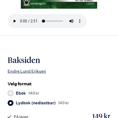
Bla
i
boken
Baksiden
Endre Lund Eriksen
Velg format
Ebok
149 kr
Lydbok (nedlastbar)
149 kr
149 kr
På lager