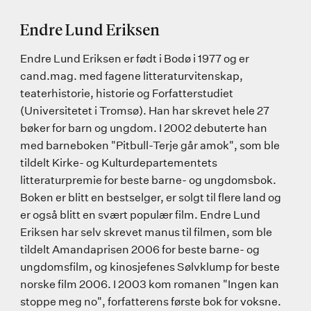
Endre Lund Eriksen
Endre Lund Eriksen er født i Bodø i 1977 og er
cand.mag. med fagene litteraturvitenskap,
teaterhistorie, historie og Forfatterstudiet
(Universitetet i Tromsø). Han har skrevet hele 27
bøker for barn og ungdom. I 2002 debuterte han
med barneboken "Pitbull-Terje går amok", som ble
tildelt Kirke- og Kulturdepartementets
litteraturpremie for beste barne- og ungdomsbok.
Boken er blitt en bestselger, er solgt til flere land og
er også blitt en svært populær film. Endre Lund
Eriksen har selv skrevet manus til filmen, som ble
tildelt Amandaprisen 2006 for beste barne- og
ungdomsfilm, og kinosjefenes Sølvklump for beste
norske film 2006. I 2003 kom romanen "Ingen kan
stoppe meg no", forfatterens første bok for voksne.