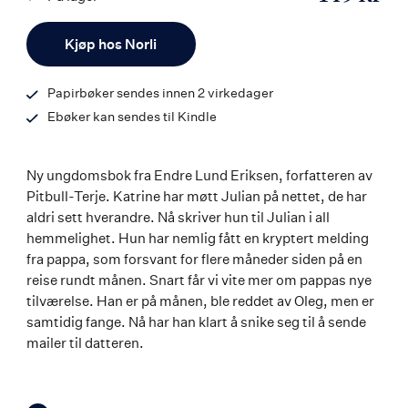
ISBN
Antall
9788242165831
Kjøp hos Norli
Papirbøker sendes innen 2 virkedager
Ebøker kan sendes til Kindle
Ny ungdomsbok fra Endre Lund Eriksen, forfatteren av
Pitbull-Terje. Katrine har møtt Julian på nettet, de har
aldri sett hverandre. Nå skriver hun til Julian i all
hemmelighet. Hun har nemlig fått en kryptert melding
fra pappa, som forsvant for flere måneder siden på en
reise rundt månen. Snart får vi vite mer om pappas nye
tilværelse. Han er på månen, ble reddet av Oleg, men er
samtidig fange. Nå har han klart å snike seg til å sende
mailer til datteren.