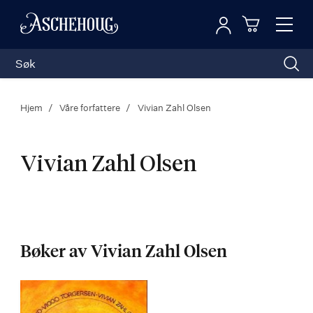
Logg inn
Toggl
n
Handleku
Nav
Hjem
Våre forfattere
Vivian Zahl Olsen
Vivian Zahl Olsen
Vivian
Zahl
Bøker av Vivian Zahl Olsen
Olsen