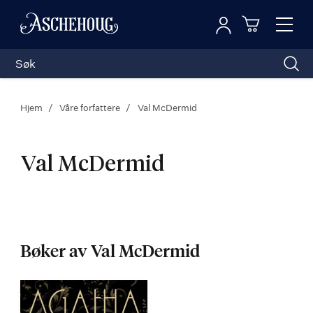
Logg inn
Toggl
n
Handleku
Nav
Hjem
Våre forfattere
Val McDermid
Val McDermid
Val
McDermid
Bøker av Val McDermid