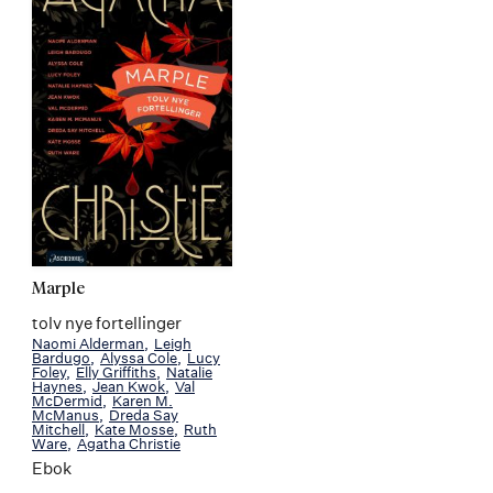
Marple
tolv nye fortellinger
Naomi Alderman
Leigh
Bardugo
Alyssa Cole
Lucy
Foley
Elly Griffiths
Natalie
Haynes
Jean Kwok
Val
McDermid
Karen M.
McManus
Dreda Say
Mitchell
Kate Mosse
Ruth
Ware
Agatha Christie
Ebok