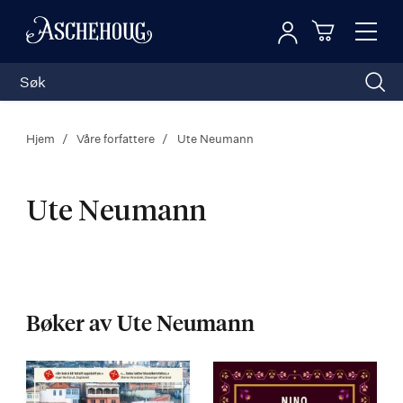
Logg inn
Toggl
n
Handleku
Nav
Hjem
Våre forfattere
Ute Neumann
Ute Neumann
Ute
Neumann
Bøker av Ute Neumann