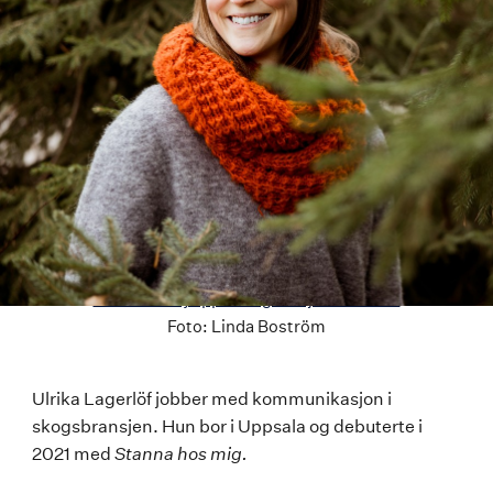
Last ned høyoppløselig versjon av bildet
Foto:
Linda Boström
Ulrika
Ulrika Lagerlöf jobber med kommunikasjon i
skogsbransjen. Hun bor i Uppsala og debuterte i
Lagerlöf
2021 med
Stanna hos mig.