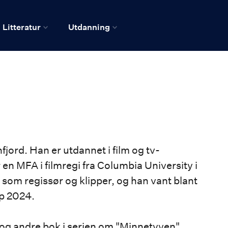
Litteratur
Utdanning
jord. Han er utdannet i film og tv-
en MFA i filmregi fra Columbia University i
 som regissør og klipper, og han vant blant
pp 2024.
 og andre bok i serien om "Minnetyven".