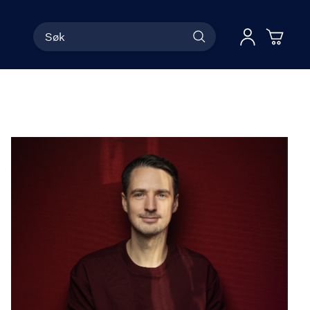
Søk
Han
Logg 