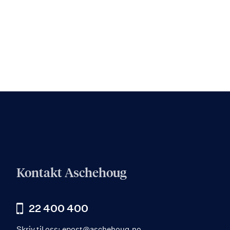
Kontakt Aschehoug
22 400 400
Skriv til oss:
epost@aschehoug.no