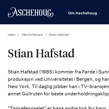
n
Hjem
Om Aschehoug
Hjem
Våre forfattere
Stian Hafstad
Stian Hafstad
Stian Hafstad (1985) kommer fra Førde i Sunnf
produksjon ved Universitetet i Bergen, og har 
New York. Til daglig jobber han i TV-bransjen
annet Gullruten for beste underholdningskli
"Tankefengselet" er hans andre bok for barn,