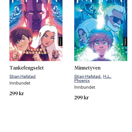
Tankefengselet
Minnetyven
Stian Hafstad
Stian Hafstad
H.L.
Phoenix
Innbundet
Innbundet
299 kr
299 kr