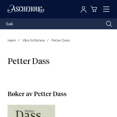
Logg inn
Toggl
n
Handleku
Nav
Hjem
Våre forfattere
Petter Dass
Petter Dass
Petter
Dass
Bøker av Petter Dass