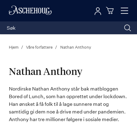
Logg inn
Toggl
n
Handleku
Nav
Hjem
Våre forfattere
Nathan Anthony
Nathan Anthony
Nathan
Nordirske Nathan Anthony står bak matbloggen
Bored of Lunch, som han opprettet under lockdown.
Anthony
Han ønsket å få folk til å lage sunnere mat og
samtidig gi dem noe å drive med under pandemien.
Anthony har tre millioner følgere i sosiale medier.