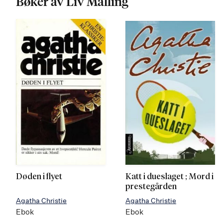
Bøker av Liv Malling
Døden i flyet
Katt i dueslaget ; Mord i
prestegården
Agatha Christie
Agatha Christie
Ebok
Ebok