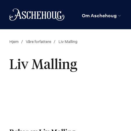
n
Hjem
Om Aschehoug
Hjem
Våre forfattere
Liv Malling
Liv Malling