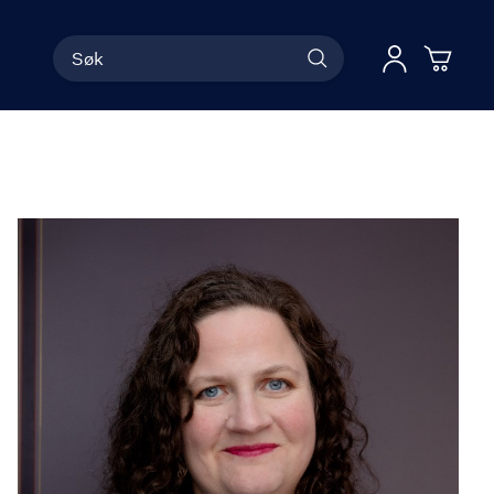
Søk
Han
Logg 