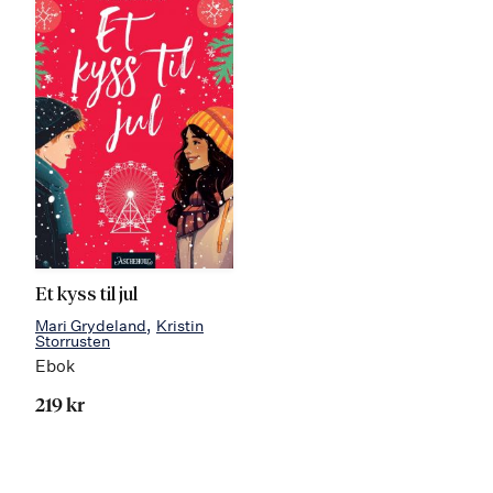
Et kyss til jul
Mari Grydeland
Kristin
Storrusten
Ebok
219 kr