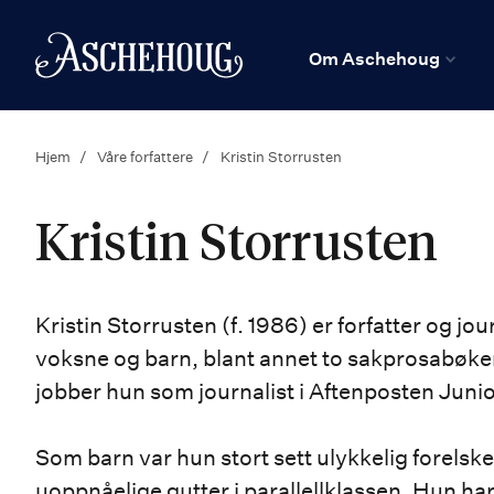
n
Hjem
Om Aschehoug
Hjem
Våre forfattere
Kristin Storrusten
Kristin Storrusten
Kristin Storrusten (f. 1986) er forfatter og jo
voksne og barn, blant annet to sakprosabøker
jobber hun som journalist i Aftenposten Junio
Som barn var hun stort sett ulykkelig forelske
uoppnåelige gutter i parallellklassen. Hun ha