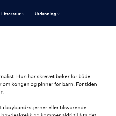
Litteratur
Utdanning
urnalist. Hun har skrevet bøker for både
 om kongen og pinner for barn. For tiden
r.
t i boyband-stjerner eller tilsvarende
r høydeskrekk og kommer aldri til å ta det